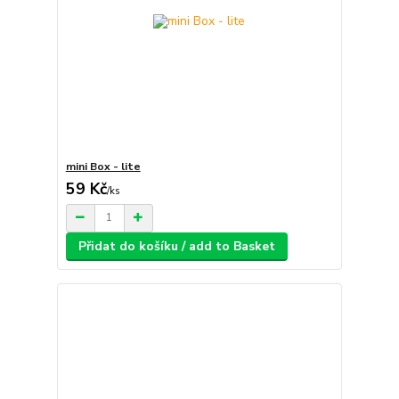
mini Box - lite
59 Kč
/
ks
Přidat do košíku / add to Basket