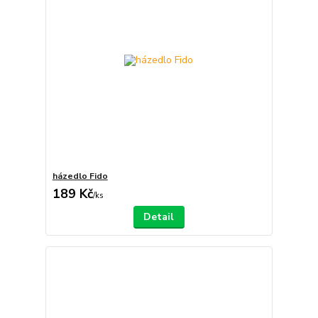
házedlo Fido
189 Kč
/
ks
Detail