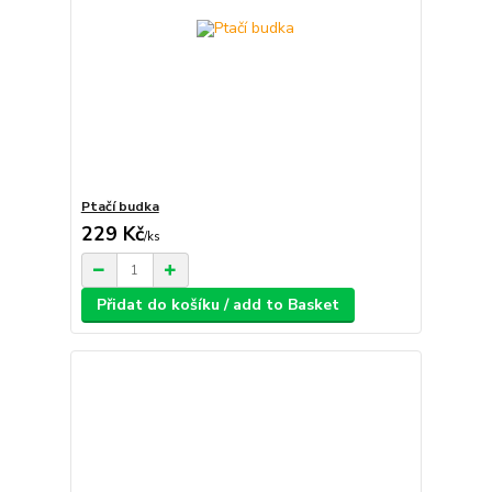
Ptačí budka
229 Kč
/
ks
Přidat do košíku / add to Basket