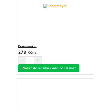
Peacemaker
279 Kč
/
ks
Přidat do košíku / add to Basket