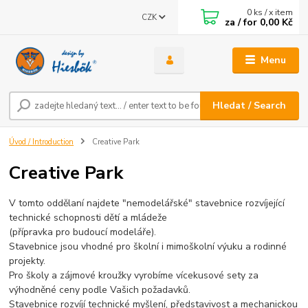
0
ks / x item
CZK
za / for
0,00 Kč
Menu
Hledat / Search
Úvod / Introduction
Creative Park
Creative Park
V tomto oddělaní najdete "nemodelářské" stavebnice rozvíjející
technické schopnosti dětí a mládeže
(přípravka pro budoucí modeláře).
Stavebnice jsou vhodné pro školní i mimoškolní výuku a rodinné
projekty.
Pro školy a zájmové kroužky vyrobíme vícekusové sety za
výhodněné ceny podle Vašich požadavků.
Stavebnice rozvíjí technické myšlení, představivost a mechanickou