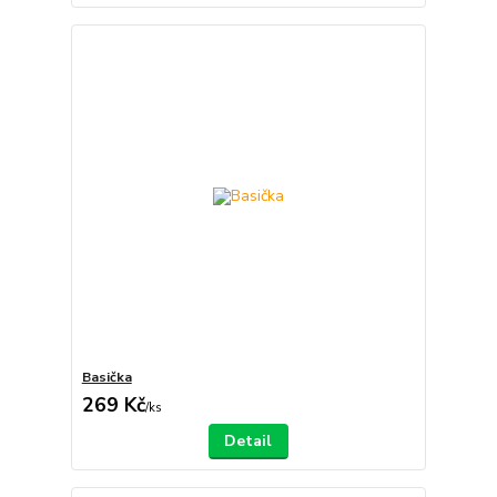
Basička
269 Kč
/
ks
Detail