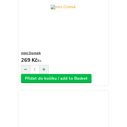
mini Domek
269 Kč
/
ks
Přidat do košíku / add to Basket