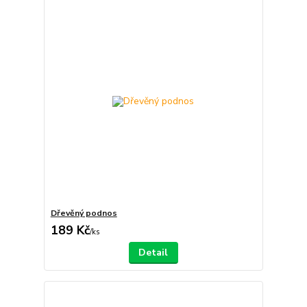
Dřevěný podnos
189 Kč
/
ks
Detail