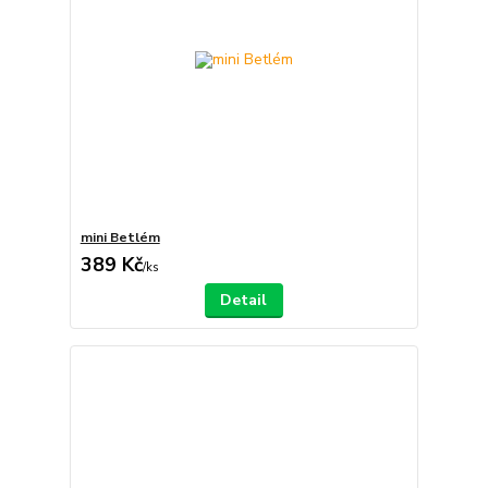
mini Betlém
389 Kč
/
ks
Detail