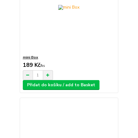
mini Box
189 Kč
/
ks
Přidat do košíku / add to Basket