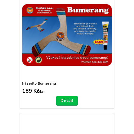
házedlo Bumerang
189 Kč
/
ks
Detail