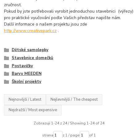
zručnost.
Pokud by jste potřebovali vyrobit jednoduchou stavebnici (výřezy)
pro praktické vyučování podle Vašich představ napište nám.
Další informace o našem projektu jsou zde
http://www.creativepark.cz
.
Dětské samolepky
Stavebnice domečků
Postavičky
Barvy MEEDEN
Školní projekty
Nejnovější / Latest
Nejlevnější / The cheapest
Nejdražší / Most expensive
Zobrazuji 1-24 z 24 / Showing 1-24 of 24
strana
z 1 / page
of 1