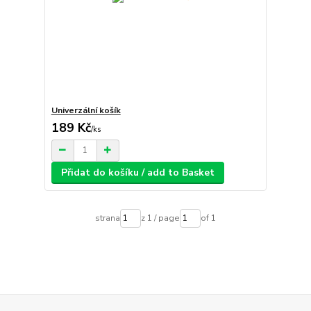
Univerzální košík
189 Kč
/
ks
Přidat do košíku / add to Basket
strana
z 1 / page
of 1