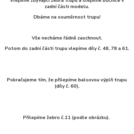
Vlepíme zbývající žebra trupu a slepíme bočnice v
zadní části modelu.
Dbáme na souměrnost trupu!
Vše necháme řádně zaschnout.
Potom do zadní části trupu vlepíme díly č. 48, 78 a 61.
Pokračujeme tím, že přilepíme balsovou výplň trupu
(díly č. 60).
Přilepíme žebro č.11 (podle obrázku).