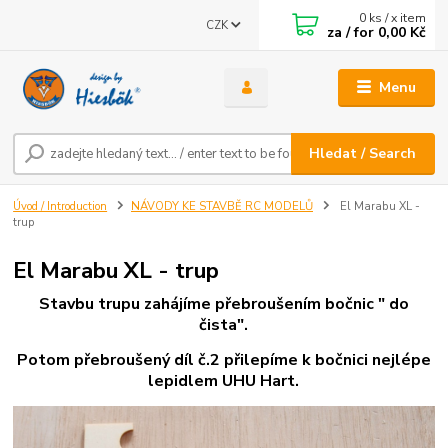
0
ks / x item
CZK
za / for
0,00 Kč
Menu
Hledat / Search
Úvod / Introduction
NÁVODY KE STAVBĚ RC MODELŮ
El Marabu XL -
trup
El Marabu XL - trup
Stavbu trupu zahájíme přebroušením bočnic " do
čista".
Potom přebroušený díl č.2 přilepíme k bočnici
nejlépe
lepidlem UHU Hart.