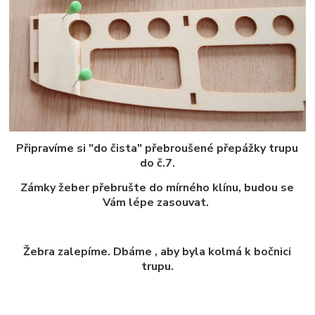
Připravíme si "do čista" přebroušené přepážky trupu
do č.7.
Zámky žeber přebrušte do mírného klínu, budou se
Vám lépe zasouvat.
Žebra zalepíme. Dbáme , aby byla kolmá k bočnici
trupu.