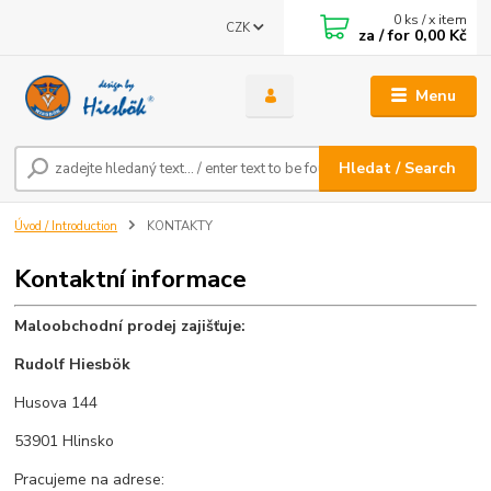
0
ks / x item
CZK
za / for
0,00 Kč
Menu
Hledat / Search
Úvod / Introduction
KONTAKTY
Kontaktní informace
Maloobchodní prodej zajišťuje:
Rudolf Hiesbök
Husova 144
53901 Hlinsko
Pracujeme na adrese: