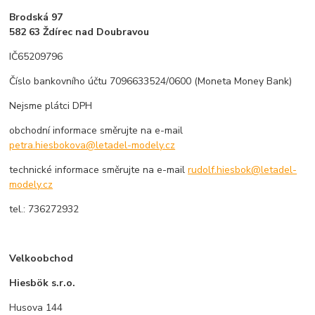
Brodská 97
582 63 Ždírec nad Doubravou
IČ65209796
Číslo bankovního účtu 7096633524/0600
(Moneta Money Bank)
Nejsme plátci DPH
obchodní informace směrujte na e-mail
petra.hiesbokova@letadel-modely.cz
technické informace směrujte na e-mail
rudolf.hiesbok@letadel-
modely.cz
tel.: 736272932
Velkoobchod
Hiesbök s.r.o.
Husova 144