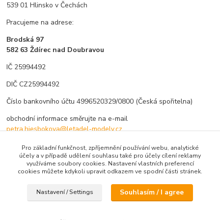
539 01 Hlinsko v Čechách
Pracujeme na adrese:
Brodská 97
582 63 Ždírec nad Doubravou
IČ 25994492
DIČ CZ25994492
Číslo bankovního účtu
4996520329
/0800 (Česká spořitelna)
obchodní informace směrujte na e-mail
petra.hiesbokova@letadel-modely.cz
technické informace směrujte na e-mail
rudolf.hiesbok@letadel-
Pro základní funkčnost, zpříjemnění používání webu, analytické
účely a v případě udělení souhlasu také pro účely cílení reklamy
modely.cz
využíváme soubory cookies. Nastavení vlastních preferencí
cookies můžete kdykoli upravit odkazem ve spodní části stránek.
Souhlasím / I agree
Nastavení / Settings