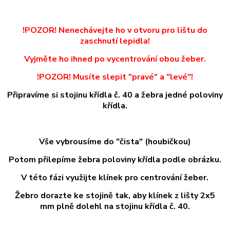
!POZOR! Nenechávejte ho v otvoru pro lištu do
zaschnutí lepidla!
Vyjměte ho ihned po vycentrování obou žeber.
!POZOR! Musíte slepit "pravé" a "levé"!
Připravíme si stojinu křídla č. 40 a žebra jedné poloviny
křídla.
Vše vybrousíme do "čista" (houbičkou)
Potom přilepíme žebra poloviny křídla podle obrázku.
V této fázi využijte klínek pro centrování žeber.
Žebro dorazte ke stojině tak, aby klínek z lišty 2x5
mm plně dolehl na stojinu křídla č. 40.