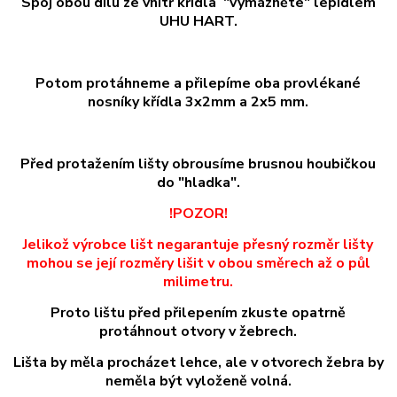
Spoj obou dílu ze vnitř křídla "vymázněte" lepidlem
UHU HART.
Potom protáhneme a přilepíme oba provlékané
nosníky křídla 3x2mm a 2x5 mm.
Před protažením lišty obrousíme brusnou houbičkou
do "hladka".
!POZOR!
Jelikož výrobce lišt negarantuje přesný rozměr lišty
mohou se její rozměry lišit v obou směrech až o půl
milimetru.
Proto lištu před přilepením zkuste opatrně
protáhnout otvory v žebrech.
Lišta by měla procházet lehce, ale v otvorech žebra by
neměla být vyloženě volná.