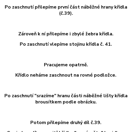
Po zaschnutí přilepíme první část náběžné hrany křídla
(č.39).
Zároveň k ní přilepíme i zbylé žebra křídla.
Po zaschnutí vlepíme stojinu křídla č. 41.
Pracujeme opatrně.
Křídlo neháme zaschnout na rovné podložce.
Po zaschnutí "srazíme" hranu části náběžné lišty křídla
brousítkem podle obrázku.
Potom přilepíme druhý díl č.39.