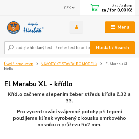
0
ks / x item
CZK
za / for
0,00 Kč
Menu
Hledat / Search
Úvod / Introduction
NÁVODY KE STAVBĚ RC MODELŮ
El Marabu XL -
křídlo
El Marabu XL - křídlo
Křídlo začneme slepením žeber středu křídla č.32 a
33.
Pro vycentrování vzájemné polohy při lepení
použijeme klínek vyrobený z kousku smrkového
nosníku o průžezu 5x2 mm.