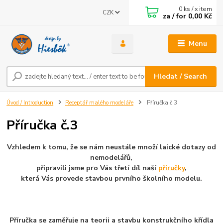
0
ks / x item
CZK
za / for
0,00 Kč
Menu
Hledat / Search
Úvod / Introduction
Receptář malého modeláře
Příručka č.3
Příručka č.3
Vzhledem k tomu, že se nám neustále množí laické dotazy od
nemodelářů,
připravili jsme pro Vás třetí díl naší
příručky
,
která Vás provede stavbou prvního školního modelu.
Příručka se zaměřuje na teorii a stavbu konstrukčního křídla