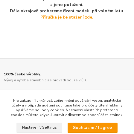
a jeho potažení.
Dále okrajově probereme řízení modelu při volném letu.
Příručka je ke stažení zde.
100% české výrobky.
Vývoj a výroba stavebnic se provádí pouze v ČR.
Díly jsou vyřezány kvalitním laserem.
Ne činskou lampičkou, jako u většiny ostatních výrobců.
Pro základní funkčnost, zpříjemnění používání webu, analytické
účely a v případě udělení souhlasu také pro účely cílení reklamy
využíváme soubory cookies. Nastavení vlastních preferencí
Vysoký stupeň předpracovanosti.
cookies můžete kdykoli upravit odkazem ve spodní části stránek.
Veškeré díly jsou pro snadnější orientaci přehledně zabaleny a barevně
odlišeny.
Souhlasím / I agree
Nastavení / Settings