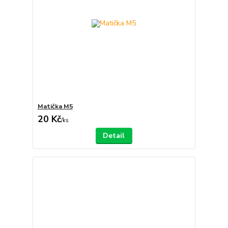
Matička M5
20 Kč
/
ks
Detail