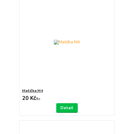
Matička M4
20 Kč
/
ks
Detail