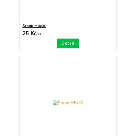
Šroub M4x30
25 Kč
/
ks
Detail