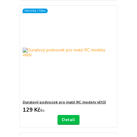
Novinka / New
Duralový podvozek pro malé RC modely větší
129 Kč
/
ks
Detail