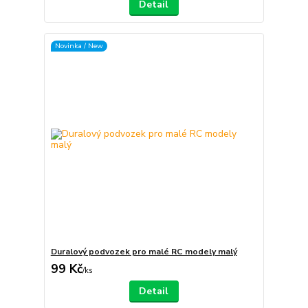
Detail
Novinka / New
Duralový podvozek pro malé RC modely malý
99 Kč
/
ks
Detail