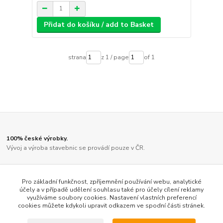
Přidat do košíku / add to Basket
strana
z 1 / page
of 1
100% české výrobky.
Vývoj a výroba stavebnic se provádí pouze v ČR.
Díly jsou vyřezány kvalitním laserem.
Ne činskou lampičkou, jako u většiny ostatních výrobců.
Pro základní funkčnost, zpříjemnění používání webu, analytické
účely a v případě udělení souhlasu také pro účely cílení reklamy
využíváme soubory cookies. Nastavení vlastních preferencí
Vysoký stupeň předpracovanosti.
cookies můžete kdykoli upravit odkazem ve spodní části stránek.
Veškeré díly jsou pro snadnější orientaci přehledně zabaleny a barevně
odlišeny.