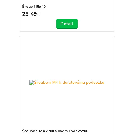
Šroub M5x40
25 Kč
/
ks
Detail
Šroubení M4 k duralovému podvozku