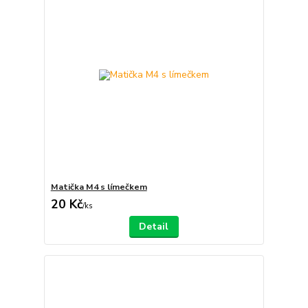
Matička M4 s límečkem
20 Kč
/
ks
Detail