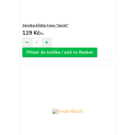
Spojka křídla typu "Jazyk"
129 Kč
/
ks
Přidat do košíku / add to Basket