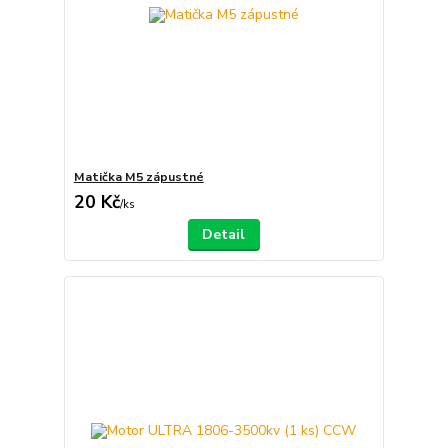
Matička M5 zápustné
20 Kč
/
ks
Detail