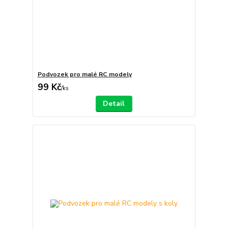
Podvozek pro malé RC modely
99 Kč
/
ks
Detail