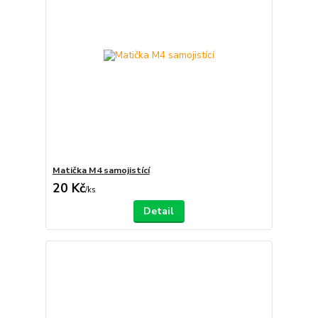
Matička M4 samojistící
20 Kč
/
ks
Detail