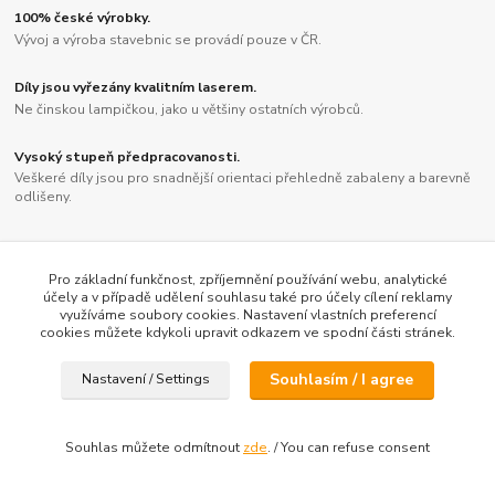
100% české výrobky.
Vývoj a výroba stavebnic se provádí pouze v ČR.
Díly jsou vyřezány kvalitním laserem.
Ne činskou lampičkou, jako u většiny ostatních výrobců.
Vysoký stupeň předpracovanosti.
Veškeré díly jsou pro snadnější orientaci přehledně zabaleny a barevně
odlišeny.
Pro základní funkčnost, zpříjemnění používání webu, analytické
účely a v případě udělení souhlasu také pro účely cílení reklamy
Vytvořeno na
Eshop-rychle.cz
využíváme soubory cookies. Nastavení vlastních preferencí
cookies můžete kdykoli upravit odkazem ve spodní části stránek.
Souhlasím / I agree
Nastavení / Settings
Souhlas můžete odmítnout
zde
. / You can refuse consent