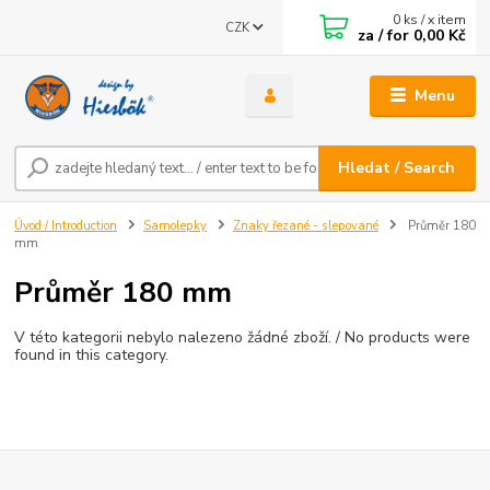
0
ks / x item
CZK
za / for
0,00 Kč
Menu
Hledat / Search
Úvod / Introduction
Samolepky
Znaky řezané - slepované
Průměr 180
mm
Průměr 180 mm
V této kategorii nebylo nalezeno žádné zboží. / No products were
found in this category.