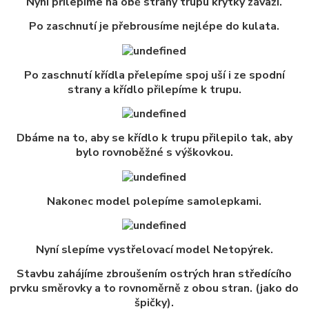
Nyní přilepíme na obě strany trupu krytky závaží.
Po zaschnutí je přebrousíme nejlépe do kulata.
Po zaschnutí křídla přelepíme spoj uší i ze spodní
strany a křídlo přilepíme k trupu.
Dbáme na to, aby se křídlo k trupu přilepilo tak, aby
bylo rovnoběžné s výškovkou.
Nakonec model polepíme samolepkami.
Nyní slepíme vystřelovací model Netopýrek.
Stavbu zahájíme zbroušením ostrých hran středícího
prvku směrovky a to rovnoměrně z obou stran. (jako do
špičky).