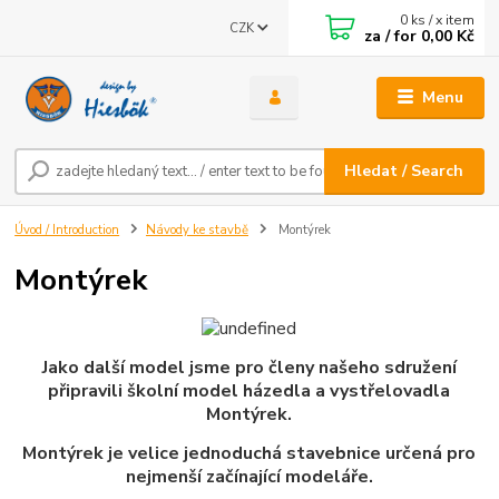
0
ks / x item
CZK
za / for
0,00 Kč
Menu
Hledat / Search
Úvod / Introduction
Návody ke stavbě
Montýrek
Montýrek
Jako další model jsme pro členy našeho sdružení
připravili školní model házedla a vystřelovadla
Montýrek.
Montýrek je velice jednoduchá stavebnice určená pro
nejmenší začínající modeláře.