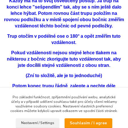
Každý má na to svůj osvědčený postup. Já trup na
konci lehce "sešpendlím" tak, aby se s ním ještě dalo
lehce hýbat. Potom rovnou část trupu položím na
rovnou podložku a v místě spojení obou bočnic změřím
vzdálenost těchto bočnic od pevné podložky.
Trup otočím v podélné ose o 180° a opět změřím tuto
vzdálenost.
Pokud vzdálenosti nejsou stejné lehce tlakem na
některou z bočnic zkorigujte tuto vzdálenost tak, aby
jste docílili stejné vzdálenosti z obou stran.
(Zní to složitě, ale je to jednoduché)
Potom konec trupu řádně zalepte a nechte déle
zachnout.
Pro základní funkčnost, zpříjemnění používání webu, analytické
účely a v případě udělení souhlasu také pro účely cílení reklamy
využíváme soubory cookies. Nastavení vlastních preferencí
cookies můžete kdykoli upravit odkazem ve spodní části stránek.
Souhlasím / I agree
Nastavení / Settings