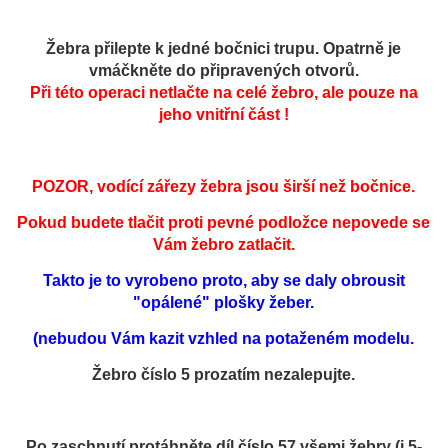
Žebra přilepte k jedné bočnici trupu. Opatrně je
vmáčkněte do připravených otvorů.
Při této operaci netlačte na celé žebro, ale pouze na
jeho vnitřní část !
POZOR, vodící zářezy žebra jsou širší než bočnice.
Pokud budete tlačit proti pevné podložce nepovede se
Vám žebro zatlačit.
Takto je to vyrobeno proto, aby se daly obrousit
"opálené" plošky žeber.
(nebudou Vám kazit vzhled na potaženém modelu.
Žebro číslo 5 prozatím nezalepujte.
Po zaschnutí protáhněte díl číslo 57 všemi žebry (i 5-