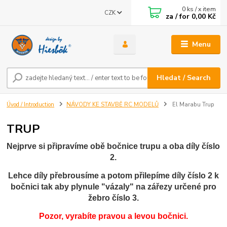
0
ks / x item
CZK
za / for
0,00 Kč
Menu
Hledat / Search
Úvod / Introduction
NÁVODY KE STAVBĚ RC MODELŮ
El Marabu Trup
TRUP
Nejprve si připravíme obě bočnice trupu a oba díly číslo
2.
Lehce díly přebrousíme a potom přilepíme díly číslo 2 k
bočnici tak aby plynule "vázaly" na zářezy určené pro
žebro číslo 3.
Pozor, vyrabíte pravou a levou bočnici.