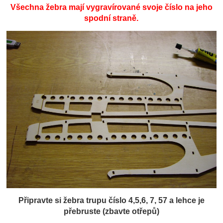
Všechna žebra mají vygravírované svoje číslo na jeho
spodní straně.
Připravte si žebra trupu číslo 4,5,6, 7, 57 a lehce je
přebruste (zbavte otřepů)