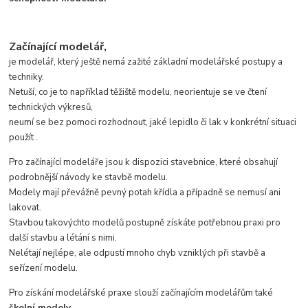
Začínající modelář,
je modelář, který ještě nemá zažité základní modelářské postupy a
techniky.
Netuší, co je to například těžiště modelu, neorientuje se ve čtení
technických výkresů,
neumí se bez pomoci rozhodnout, jaké lepidlo či lak v konkrétní situaci
použít .
Pro začínající modeláře jsou k dispozici stavebnice, které obsahují
podrobnější návody ke stavbě modelu.
Modely mají převážně pevný potah křídla a případně se nemusí ani
lakovat.
Stavbou takovýchto modelů postupně získáte potřebnou praxi pro
další stavbu a létání s nimi.
Nelétají nejlépe, ale odpustí mnoho chyb vzniklých při stavbě a
seřízení modelu.
Pro získání modelářské praxe slouží začínajícím modelářům také
školní modely
.