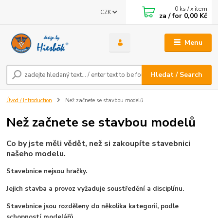
0
ks / x item
CZK
za / for
0,00 Kč
Menu
Hledat / Search
Úvod / Introduction
Než začnete se stavbou modelů
Než začnete se stavbou modelů
Co by jste měli vědět, než si zakoupíte stavebnici
našeho modelu.
Stavebnice nejsou hračky.
Jejich stavba a provoz vyžaduje soustředění a disciplínu.
Stavebnice jsou rozděleny do několika kategorií, podle
schopností modelářů.