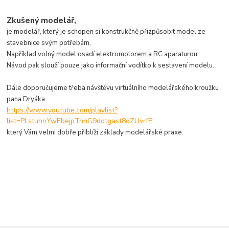
Zkušený modelář,
je modelář, který je schopen si konstrukčně přizpůsobit model ze
stavebnice svým potřebám.
Například volný model osadí elektromotorem a RC aparaturou.
Návod pak slouží pouze jako informační vodítko k sestavení modelu.
Dále doporučujeme třeba návštěvu virtuálního modelářského kroužku
pana Dryáka
https://www.youtube.com/playlist?
list=PLstuhnYwEbejpTnnG9dotgast8dZUvrfF
který Vám velmi dobře přiblíží základy modelářské praxe.