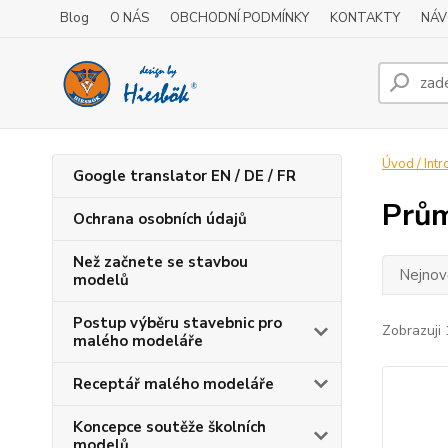
Blog
O NÁS
OBCHODNÍ PODMÍNKY
KONTAKTY
NÁV
Úvod / Intr
Google translator EN / DE / FR
Prů
Ochrana osobních údajů
Než začnete se stavbou
Nejnově
modelů
Postup výběru stavebnic pro
Zobrazuji 
malého modeláře
Receptář malého modeláře
Koncepce soutěže školních
modelů