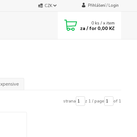
Přihlášení / Login
CZK
0
ks / x item
za / for
0,00 Kč
expensive
strana
z 1 / page
of 1