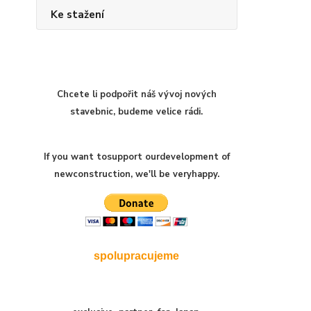
Ke stažení
Chcete li podpořit náš vývoj nových
stavebnic, budeme velice rádi.
If you want to
support our
development of
new
construction
,
we'll be very
happy
.
spolupracujeme