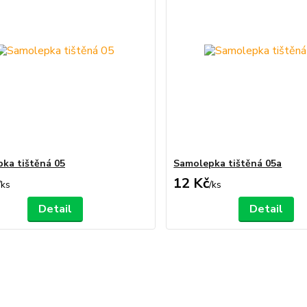
ka tištěná 05
Samolepka tištěná 05a
12 Kč
/
ks
/
ks
Detail
Detail