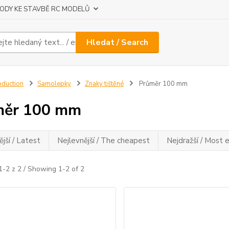
ODY KE STAVBĚ RC MODELŮ
Hledat / Search
oduction
Samolepky
Znaky tištěné
Průměr 100 mm
měr 100 mm
jší / Latest
Nejlevnější / The cheapest
Nejdražší / Most 
1-2 z 2 / Showing 1-2 of 2