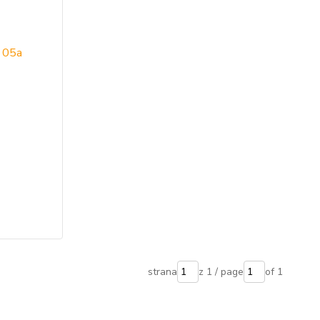
strana
z 1 / page
of 1