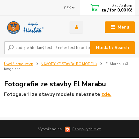
0
ks / x item
CZK
za / for
0,00 Kč
Menu
Hledat / Search
Úvod / Introduction
NÁVODY KE STAVBĚ RC MODELŮ
El Marab u XL -
fotogalerie
Fotografie ze stavby El Marabu
Fotogalerii ze stavby modelu naleznete
zde.
Vytvořeno na
Eshop-rychle.cz