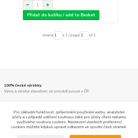
Přidat do košíku / add to Basket
strana
z 1 / page
of 1
100% české výrobky.
Vývoj a výroba stavebnic se provádí pouze v ČR.
Díly jsou vyřezány kvalitním laserem.
Ne činskou lampičkou, jako u většiny ostatních výrobců.
Pro základní funkčnost, zpříjemnění používání webu, analytické
účely a v případě udělení souhlasu také pro účely cílení reklamy
využíváme soubory cookies. Nastavení vlastních preferencí
Vysoký stupeň předpracovanosti.
cookies můžete kdykoli upravit odkazem ve spodní části stránek.
Veškeré díly jsou pro snadnější orientaci přehledně zabaleny a barevně
odlišeny.