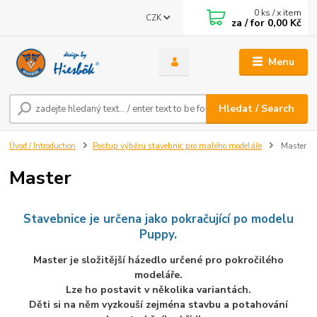
0
ks / x item
CZK
za / for
0,00 Kč
Menu
Hledat / Search
Úvod / Introduction
Postup výběru stavebnic pro malého modeláře
Master
Master
Stavebnice je určena jako pokračující po modelu
Puppy.
Master je složitější házedlo určené pro pokročilého
modeláře.
Lze ho postavit v několika
variantách.
Děti si na něm vyzkouší zejména stavbu a potahování