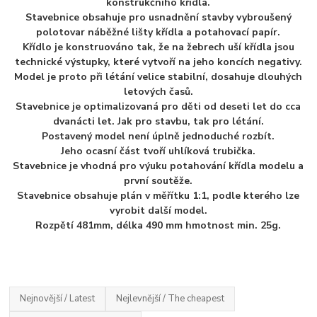
konstrukčního křídla.
Stavebnice obsahuje pro usnadnění stavby vybroušený
polotovar náběžné lišty křídla a
potahovací papír.
Křídlo je konstruováno tak, že na žebrech uší křídla jsou
technické výstupky,
které vytvoří na jeho koncích negativy.
Model je proto při létání velice stabilní, dosahuje dlouhých
letových časů.
Stavebnice je optimalizovaná pro děti od deseti let do cca
dvanácti let.
Jak pro stavbu, tak pro létání.
Postavený model není úplně jednoduché rozbít.
Jeho ocasní část
tvoří uhlíková trubička.
Stavebnice je vhodná pro výuku potahování křídla modelu a
první soutěže.
Stavebnice obsahuje plán v měřítku 1:1, podle kterého lze
vyrobit další model.
Rozpětí 481mm, délka 490 mm hmotnost min. 25g.
Nejnovější / Latest
Nejlevnější / The cheapest