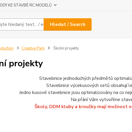
ODY KE STAVBĚ RC MODELŮ
Hledat / Search
oduction
Creative Park
Školní projekty
ní projekty
Stavebnice jednoduchých předmětů optimalizo
Stavebnice výcekusových setů obsahují le
Jedno kusové stavebnice jsou optimalizovány na co nejn
Na přání Vám vytvoříme staveb
Školy, DDM kluby a kroužky mají možnost 