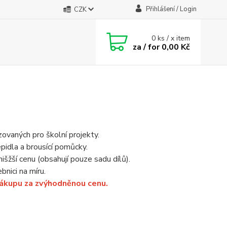
Přihlášení / Login
CZK
0
ks / x item
za / for
0,00 Kč
vaných pro školní projekty.
pidla a brousící pomůcky.
išžší cenu (obsahují pouze sadu dílů).
nici na míru.
nákupu za zvýhodněnou cenu.