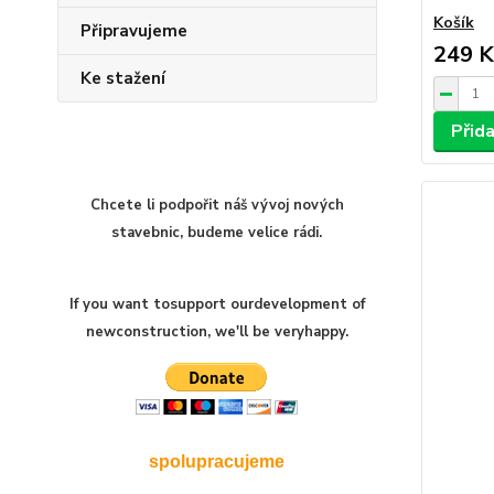
Košík
Připravujeme
249 K
Ke stažení
Přida
Chcete li podpořit náš vývoj nových
stavebnic, budeme velice rádi.
If you want to
support our
development of
new
construction
,
we'll be very
happy
.
spolupracujeme