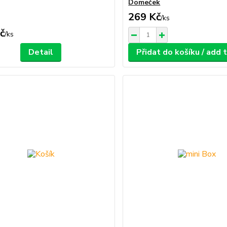
Domeček
269 Kč
/
ks
č
/
ks
Detail
Přidat do košíku / add