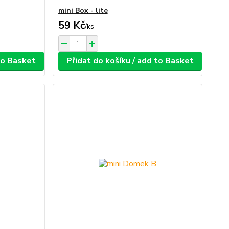
mini Box - lite
59 Kč
/
ks
 to Basket
Přidat do košíku / add to Basket