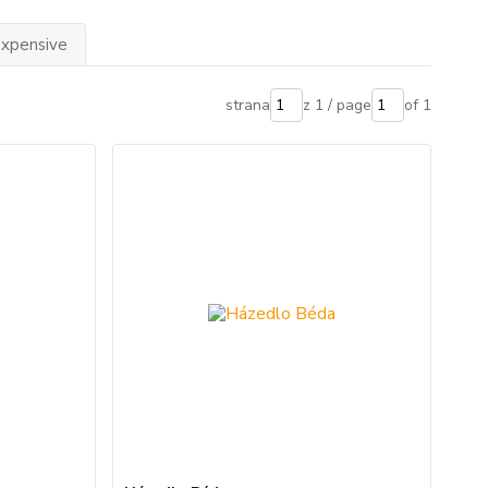
expensive
strana
z 1 / page
of 1