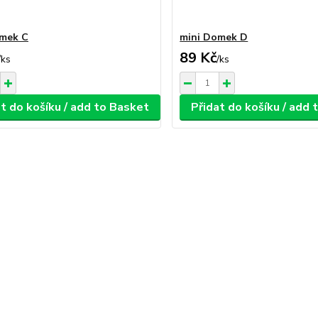
omek C
mini Domek D
89 Kč
/
ks
/
ks
t do košíku / add to Basket
Přidat do košíku / add