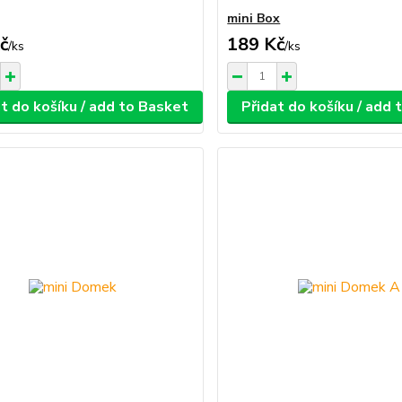
mini Box
č
189 Kč
/
ks
/
ks
t do košíku / add to Basket
Přidat do košíku / add