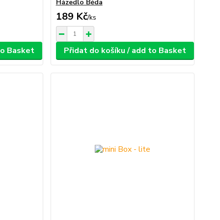
Házedlo Béda
189 Kč
/
ks
 to Basket
Přidat do košíku / add to Basket