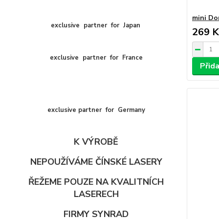
mini D
exclusive
partner
for
Japan
269 K
exclusive
partner
for
France
Přida
exclusive partner for Germany
K VÝROBĚ
NEPOUŽÍVÁME ČÍNSKÉ LASERY
ŘEŽEME POUZE NA KVALITNÍCH
LASERECH
FIRMY SYNRAD