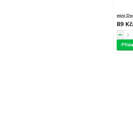
mini D
89 Kč
Přida