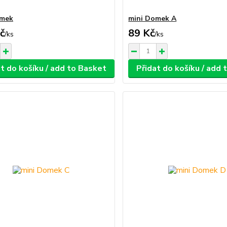
omek
mini Domek A
č
89 Kč
/
ks
/
ks
t do košíku / add to Basket
Přidat do košíku / add