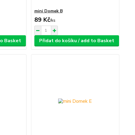
mini Domek B
89 Kč
/
ks
 to Basket
Přidat do košíku / add to Basket