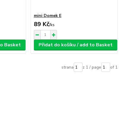
mini Domek E
89 Kč
/
ks
 to Basket
Přidat do košíku / add to Basket
strana
z 1 / page
of 1