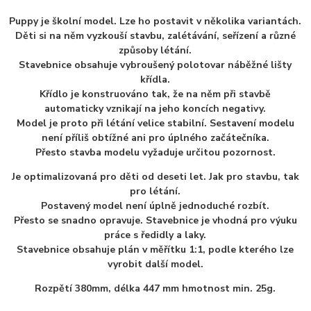
Puppy je školní model. Lze ho postavit v několika variantách.
Děti si na něm vyzkouší stavbu,
zalétávání, seřízení a různé
způsoby létání.
Stavebnice obsahuje vybroušený polotovar
náběžné lišty
křídla.
Křídlo je konstruováno tak, že na něm při stavbě
automaticky vznikají
na jeho koncích negativy.
Model je proto při létání velice stabilní. Sestavení modelu
není příliš
obtížné ani pro úplného začátečníka.
Přesto stavba modelu vyžaduje určitou pozornost.
Je optimalizovaná pro děti od deseti let. Jak pro stavbu, tak
pro létání.
Postavený model není
úplně jednoduché rozbít.
Přesto se snadno opravuje. Stavebnice je vhodná pro výuku
práce s
ředidly a laky.
Stavebnice obsahuje plán v měřítku 1:1, podle kterého lze
vyrobit další model.
Rozpětí 380mm, délka 447 mm hmotnost min. 25g.