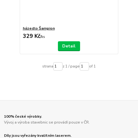
házedlo Šampion
329 Kč
/
ks
Detail
strana
z 1 / page
of 1
100% české výrobky.
Vývoj a výroba stavebnic se provádí pouze v ČR.
Díly jsou vyřezány kvalitním laserem.