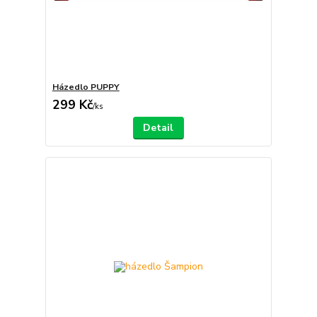
Házedlo PUPPY
299 Kč
/
ks
Detail