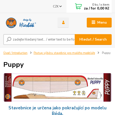
0
ks / x item
CZK
za / for
0,00 Kč
Menu
Hledat / Search
Úvod / Introduction
Postup výběru stavebnic pro malého modeláře
Puppy
Puppy
Stavebnice je určena jako pokračující po modelu
Béda.