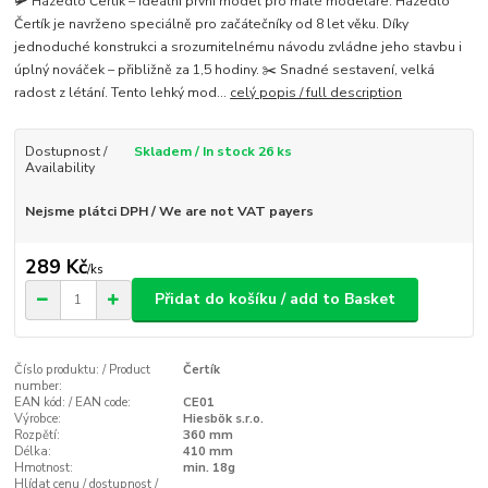
🛩️ Házedlo Čertík – ideální první model pro malé modeláře. Házedlo
Čertík je navrženo speciálně pro začátečníky od 8 let věku. Díky
jednoduché konstrukci a srozumitelnému návodu zvládne jeho stavbu i
úplný nováček – přibližně za 1,5 hodiny. ✂️ Snadné sestavení, velká
radost z létání. Tento lehký mod...
celý popis / full description
Dostupnost /
Skladem / In stock 26 ks
Availability
Nejsme plátci DPH / We are not VAT payers
289 Kč
/
ks
Přidat do košíku / add to Basket
Číslo produktu: / Product
Čertík
number:
EAN kód: / EAN code:
CE01
Výrobce:
Hiesbök s.r.o.
Rozpětí:
360 mm
Délka:
410 mm
Hmotnost:
min. 18g
Hlídat cenu / dostupnost /