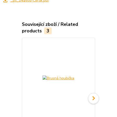
_ps_2Navod-Certik.pdf
Související zboží / Related
products
3