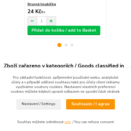
Brusná houbička
Lepidlo UHU
24 Kč
/
ks
29 Kč
/
ks
Přidat do košíku / add to Basket
Zboží zařazeno v kategoriích / Goods classified in
categories
Pro základní funkčnost, zpříjemnění používání webu, analytické
účely a v případě udělení souhlasu také pro účely cílení reklamy
Házedla a vystřelovadla
využíváme soubory cookies. Nastavení vlastních preferencí
cookies můžete kdykoli upravit odkazem ve spodní části stránek.
Puppy
Souhlasím / I agree
Nastavení / Settings
Souhlas můžete odmítnout
zde
. / You can refuse consent
Vytvořeno na
Eshop-rychle.cz