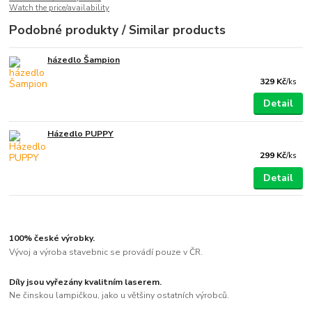
Watch the price/availability
Podobné produkty / Similar products
házedlo Šampion
329 Kč
/
ks
Detail
Házedlo PUPPY
299 Kč
/
ks
Detail
100% české výrobky.
Vývoj a výroba stavebnic se provádí pouze v ČR.
Díly jsou vyřezány kvalitním laserem.
Ne činskou lampičkou, jako u většiny ostatních výrobců.