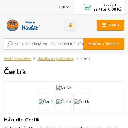
0
ks / x item
CZK
za / for
0,00 Kč
Menu
Hledat / Search
Úvod / Introduction
Házedla a vystřelovadla
Čertík
Čertík
Házedlo Čertík