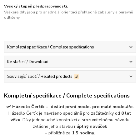
Vysoký stupeň předpracovanosti.
Veškeré díly jsou pro snadnější orientaci přehledně zabaleny a barevně
odlišeny.
Kompletní specifikace / Complete specifications
Ke stažení / Download
Související zboží / Related products
3
Kompletní specifikace / Complete specifications
🛩️
Házedlo Čertík – ideální první model pro malé modeláře.
Házedlo Čertík je navrženo speciálně pro začátečníky od
8 let
věku
. Díky jednoduché konstrukci a srozumitelnému návodu
zvládne jeho stavbu
i úplný nováček
– přibližně za
1,5 hodiny
.