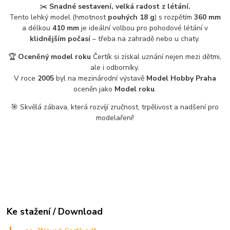
✂️
Snadné sestavení, velká radost z létání.
Tento lehký model (hmotnost
pouhých 18 g
) s rozpětím
360 mm
a délkou
410 mm
je ideální volbou pro pohodové létání v
klidnějším počasí
– třeba na zahradě nebo u chaty.
🏆
Oceněný model roku
Čertík si získal uznání nejen mezi dětmi,
ale i odborníky.
V roce
2005
byl na mezinárodní výstavě
Model Hobby Praha
oceněn jako
Model roku
.
🎯 Skvělá zábava, která rozvíjí zručnost, trpělivost a nadšení pro
modelaření!
Ke stažení / Download