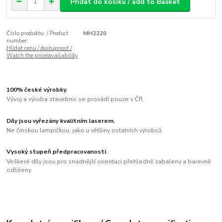
Přidat do košíku / add to Basket
Číslo produktu: / Product
MH2220
number:
Hlídat cenu / dostupnost /
Watch the price/availability
100% české výrobky.
Vývoj a výroba stavebnic se provádí pouze v ČR.
Díly jsou vyřezány kvalitním laserem.
Ne činskou lampičkou, jako u většiny ostatních výrobců.
Vysoký stupeň předpracovanosti.
Veškeré díly jsou pro snadnější orientaci přehledně zabaleny a barevně
odlišeny.