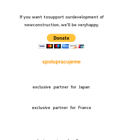
If you want to
support our
development of
new
construction
,
we'll be very
happy
.
spolupracujeme
exclusive
partner
for
Japan
exclusive
partner
for
France