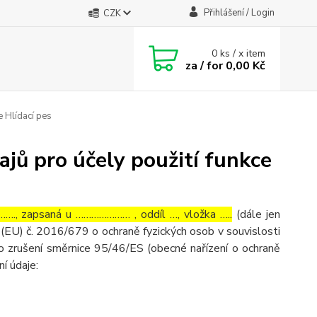
Přihlášení / Login
CZK
0
ks / x item
za / for
0,00 Kč
e Hlídací pes
jů pro účely použití funkce
…., zapsaná u ………………… , oddíl …, vložka …..
(dále jen
(EU) č. 2016/679 o ochraně fyzických osob v souvislosti
o zrušení směrnice 95/46/ES (obecné nařízení o ochraně
ní údaje: