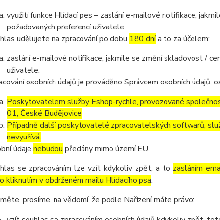
využití funkce Hlídací pes – zaslání e-mailové notifikace, jak
požadovaných preferencí uživatele
hlas udělujete na zpracování po dobu
180 dní
a to za účelem:
zaslání e-mailové notifikace, jakmile se změní skladovost / 
uživatele.
acování osobních údajů je prováděno Správcem osobních údajů, os
Poskytovatelem služby Eshop-rychle, provozované společnost
01, České Budějovice
Případně další poskytovatelé zpracovatelských softwarů, služ
nevyužívá.
bní údaje
nebudou
předány mimo území EU.
hlas se zpracováním lze vzít kdykoliv zpět, a to
zasláním emai
o kliknutím v obdrženém mailu Hlídacího psa
.
měte, prosíme, na vědomí, že podle Nařízení máte právo:
vzít souhlas se zpracováním osobních údajů kdykoliv zpět, to