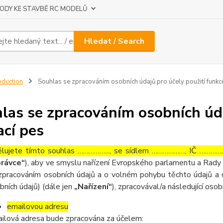
ODY KE STAVBĚ RC MODELŮ
Hledat / Search
oduction
Souhlas se zpracováním osobních údajů pro účely použití funkc
las se zpracováním osobních úda
ací pes
lujete tímto souhlas ……………..., se sídlem ………………, IČ ……………
rávce“
), aby ve smyslu nařízení Evropského parlamentu a Rady 
zpracováním osobních údajů a o volném pohybu těchto údajů a 
bních údajů) (dále jen
„Nařízení“
), zpracovával/a následující osob
emailovou adresu
ilová adresa bude zpracována za účelem: