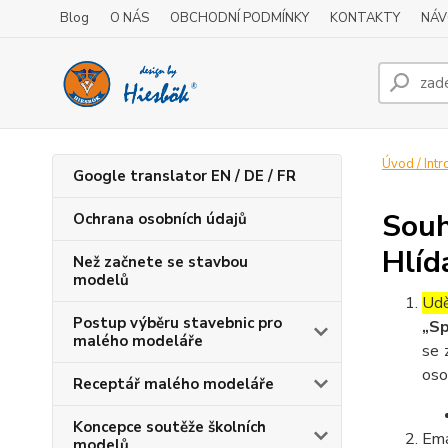
Blog
O NÁS
OBCHODNÍ PODMÍNKY
KONTAKTY
NÁV
Úvod / Intr
Google translator EN / DE / FR
Souh
Ochrana osobních údajů
Hlíd
Než začnete se stavbou
modelů
Udě
Postup výběru stavebnic pro
„Sp
malého modeláře
se 
oso
Receptář malého modeláře
Koncepce soutěže školních
Ema
modelů