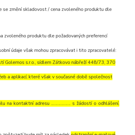
mile se změní skladovost / cena zvoleného produktu dle
cena zvoleného produktu dle požadovaných preferencí
obní údaje však mohou zpracovávat i tito zpracovatelé:
í Golemos s.r.o., sídlem Zátkovo nábřeží 448/73, 370
eb a aplikací, které však v současné době společnost
lu na kontaktní adresu ..……………. s žádostí o odhlášení,
to zpětvzetí bude mít za následek
odstranění e-mailové