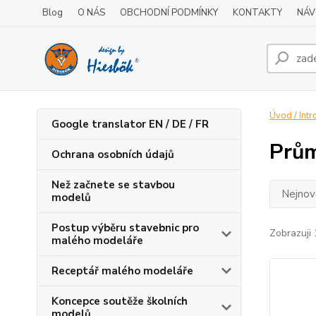
Blog
O NÁS
OBCHODNÍ PODMÍNKY
KONTAKTY
NÁV
Úvod / Intr
Google translator EN / DE / FR
Prů
Ochrana osobních údajů
Než začnete se stavbou
Nejnově
modelů
Postup výběru stavebnic pro
Zobrazuji 
malého modeláře
Receptář malého modeláře
Koncepce soutěže školních
modelů