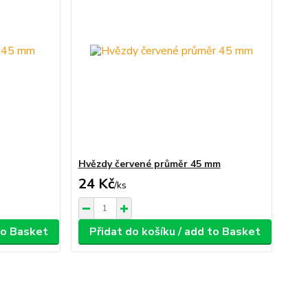
Hvězdy červené průměr 45 mm
24 Kč
/
ks
 to Basket
Přidat do košíku / add to Basket