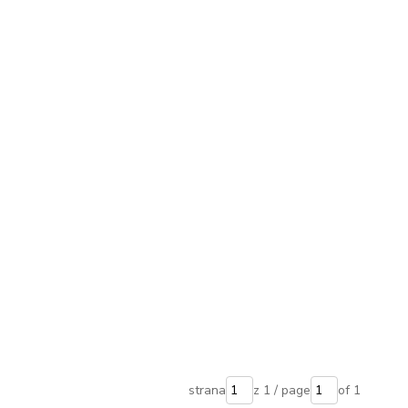
strana
z 1 / page
of 1