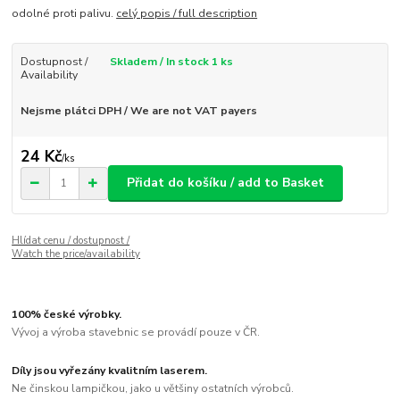
odolné proti palivu.
celý popis / full description
Dostupnost /
Skladem / In stock 1 ks
Availability
Nejsme plátci DPH / We are not VAT payers
24 Kč
/
ks
Přidat do košíku / add to Basket
Hlídat cenu / dostupnost /
Watch the price/availability
100% české výrobky.
Vývoj a výroba stavebnic se provádí pouze v ČR.
Díly jsou vyřezány kvalitním laserem.
Ne činskou lampičkou, jako u většiny ostatních výrobců.