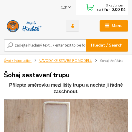
0
ks / x item
CZK
za / for
0,00 Kč
Menu
Hledat / Search
Úvod / Introduction
NÁVODY KE STAVBĚ RC MODELŮ
Šohaj třetí část
Šohaj sestavení trupu
Přilepte směrovku mezi lišty trupu a nechte ji řádně
zaschnout.