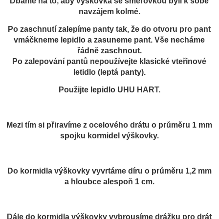
Dbáme na to, aby výškovka se směrovkou byli k sobě
navzájem kolmé.
Po zaschnutí zalepíme panty tak, že do otvoru pro pant
vmáčkneme lepidlo a zasuneme pant. Vše necháme
řádně zaschnout.
Po zalepování pantů nepoužívejte klasické vteřinové
letidlo (leptá panty).
Použijte lepidlo UHU HART.
Mezi tím si přiravíme z ocelového drátu o průměru 1 mm
spojku kormidel výškovky.
Do kormidla výškovky vyvrtáme díru o průměru 1,2 mm
a hloubce alespoň 1 cm.
Dále do kormidla výškovky vybrousíme drážku pro drát