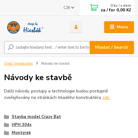
0
ks / x item
CZK
za / for
0,00 Kč
Menu
Hledat / Search
Úvod / Introduction
Návody ke stavbě
Návody ke stavbě
Další návody, postupy a technologie budou postupně
zveřejňovány na stránkách mladého konstruktéra
zde:
Stavba model Crazy Bat
HPH 304s
Montýrek