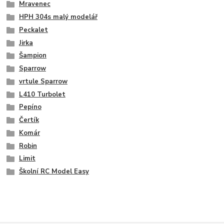
Mravenec
HPH 304s malý modelář
Peckalet
Jirka
Šampion
Sparrow
vrtule Sparrow
L410 Turbolet
Pepíno
Čertík
Komár
Robin
Limit
Školní RC Model Easy