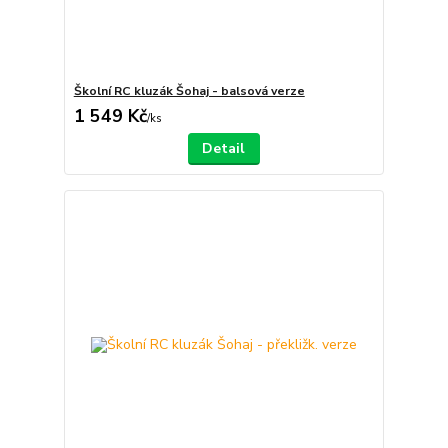
Školní RC kluzák Šohaj - balsová verze
1 549 Kč
/
ks
Detail