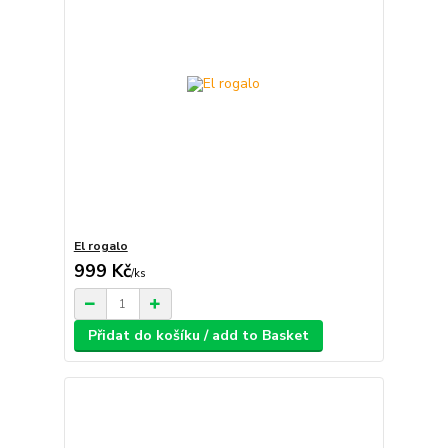
El rogalo
999 Kč
/
ks
Přidat do košíku / add to Basket