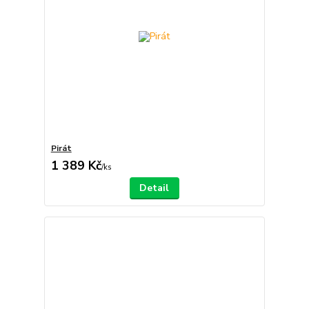
Pirát
1 389 Kč
/
ks
Detail