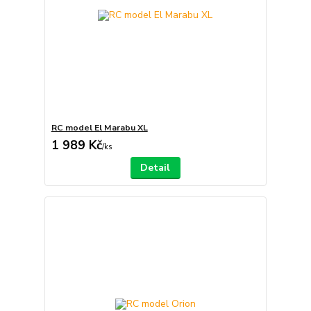
RC model El Marabu XL
1 989 Kč
/
ks
Detail