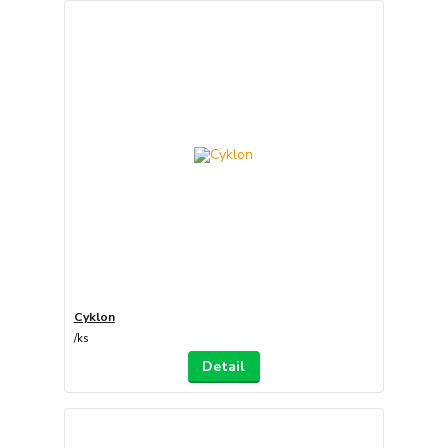
Cyklon
/
ks
Detail