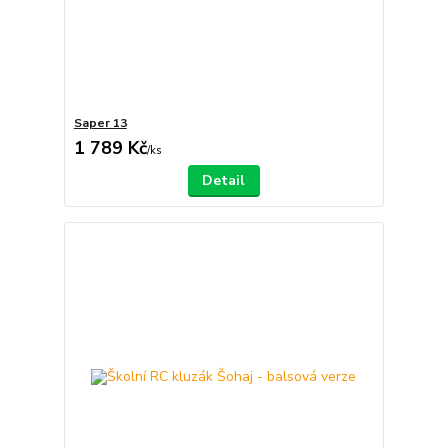
Saper 13
1 789 Kč
/
ks
Detail