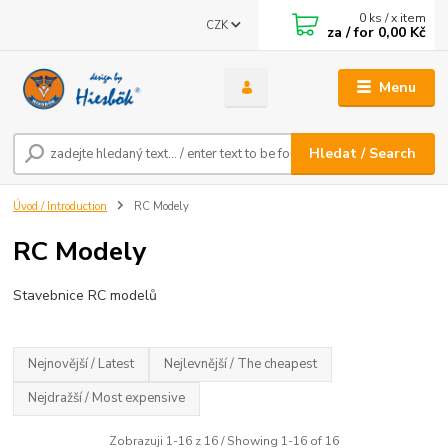
0
ks / x item
CZK
za / for
0,00 Kč
Menu
Hledat / Search
Úvod / Introduction
RC Modely
RC Modely
Stavebnice RC modelů
Nejnovější / Latest
Nejlevnější / The cheapest
Nejdražší / Most expensive
Zobrazuji 1-16 z 16 / Showing 1-16 of 16