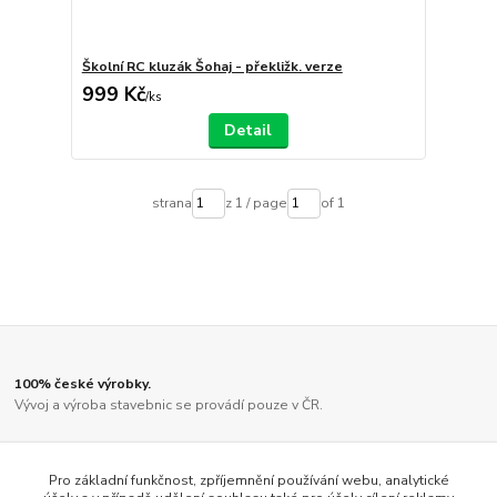
Školní RC kluzák Šohaj - překližk. verze
999 Kč
/
ks
Detail
strana
z 1 / page
of 1
100% české výrobky.
Vývoj a výroba stavebnic se provádí pouze v ČR.
Díly jsou vyřezány kvalitním laserem.
Ne činskou lampičkou, jako u většiny ostatních výrobců.
Pro základní funkčnost, zpříjemnění používání webu, analytické