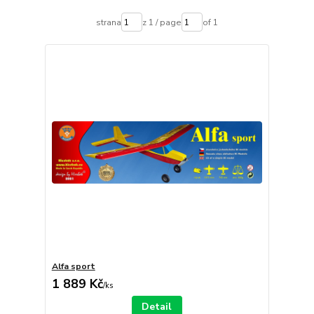
strana
z 1 / page
of 1
Alfa sport
1 889 Kč
/
ks
Detail