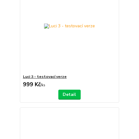
Luci 3 - testovací verze
999 Kč
/
ks
Detail