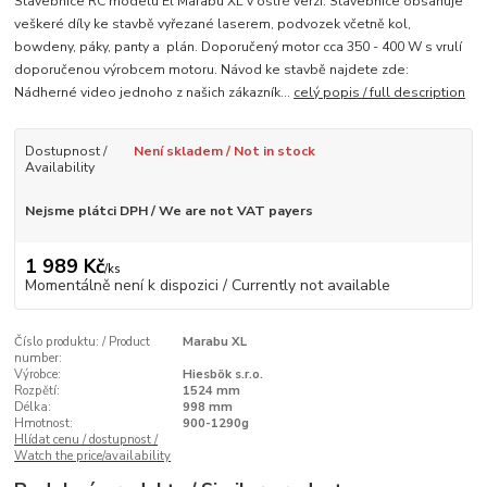
Stavebnice RC modelu El Marabu XL v ostré verzi. Stavebnice obsahuje
veškeré díly ke stavbě vyřezané laserem, podvozek včetně kol,
bowdeny, páky, panty a plán. Doporučený motor cca 350 - 400 W s vrulí
doporučenou výrobcem motoru. Návod ke stavbě najdete zde:
Nádherné video jednoho z našich zákazník...
celý popis / full description
Dostupnost /
Není skladem / Not in stock
Availability
Nejsme plátci DPH / We are not VAT payers
1 989 Kč
/
ks
Momentálně není k dispozici / Currently not available
Číslo produktu: / Product
Marabu XL
number:
Výrobce:
Hiesbök s.r.o.
Rozpětí:
1524 mm
Délka:
998 mm
Hmotnost:
900-1290g
Hlídat cenu / dostupnost /
Watch the price/availability