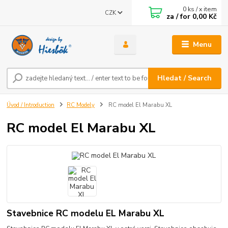
0
ks / x item
CZK
za / for
0,00 Kč
Menu
Hledat / Search
Úvod / Introduction
RC Modely
RC model El Marabu XL
RC model El Marabu XL
Stavebnice RC modelu EL Marabu XL