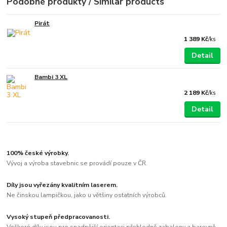
Podobné produkty / Similar products
Pirát
1 389 Kč
/
ks
Detail
Bambi 3 XL
2 189 Kč
/
ks
Detail
100% české výrobky.
Vývoj a výroba stavebnic se provádí pouze v ČR.
Díly jsou vyřezány kvalitním laserem.
Ne činskou lampičkou, jako u většiny ostatních výrobců.
Vysoký stupeň předpracovanosti.
Veškeré díly jsou pro snadnější orientaci přehledně zabaleny a barevně