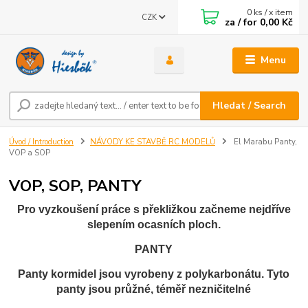
0
ks / x item
CZK
za / for
0,00 Kč
Menu
Hledat / Search
Úvod / Introduction
NÁVODY KE STAVBĚ RC MODELŮ
El Marabu Panty,
VOP a SOP
VOP, SOP, PANTY
Pro vyzkoušení práce s překližkou začneme nejdříve
slepením ocasních ploch.
PANTY
Panty kormidel jsou vyrobeny z polykarbonátu. Tyto
panty jsou průžné, téměř nezničitelné