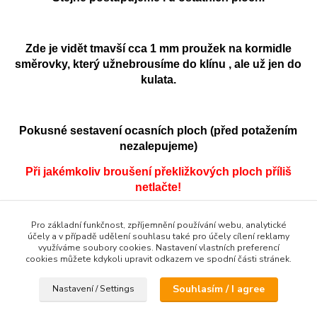
Zde je vidět tmavší cca 1 mm proužek na kormidle
směrovky, který užnebrousíme do klínu , ale už jen do
kulata.
Pokusné sestavení ocasních ploch (před potažením
nezalepujeme)
Při jakémkoliv broušení překližkových ploch příliš
netlačte!
Je lepší brousit o minutu déle než tyto díly rozlamat.
Pro základní funkčnost, zpříjemnění používání webu, analytické
účely a v případě udělení souhlasu také pro účely cílení reklamy
využíváme soubory cookies. Nastavení vlastních preferencí
cookies můžete kdykoli upravit odkazem ve spodní části stránek.
Souhlasím / I agree
Nastavení / Settings