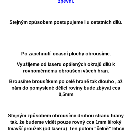
zpevní.
Stejným způsobem postupujeme i u ostatních dílů.
Po zaschnutí ocasní plochy obrousíme.
Využijeme od laseru opálených okrajů dílů k
rovnoměrnému obroušení všech hran.
Brousíme brousítkem po celé hraně tak dlouho , až
nám do pomyslené dělící roviny bude zbývat cca
0,5mm
Stejným způsobem obrousíme druhou stranu hrany
tak, že budeme vidět pouze rovný cca 1mm široký
tmavší proužek (od laseru). Ten potom "čelně" lehce