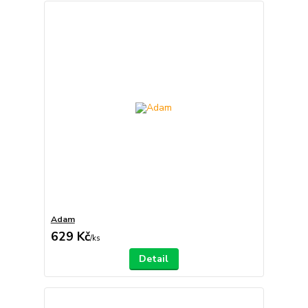
Adam
629 Kč
/
ks
Detail