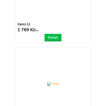
Saper 13
1 789 Kč
/
ks
Detail