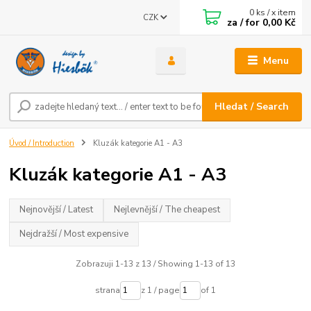
0
ks / x item
CZK
za / for
0,00 Kč
Menu
Hledat / Search
Úvod / Introduction
Kluzák kategorie A1 - A3
Kluzák kategorie A1 - A3
Nejnovější / Latest
Nejlevnější / The cheapest
Nejdražší / Most expensive
Zobrazuji 1-13 z 13 / Showing 1-13 of 13
strana
z 1 / page
of 1