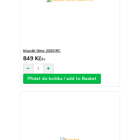
kluzák Gino 2020 RC
849 Kč
/
ks
Přidat do košíku / add to Basket