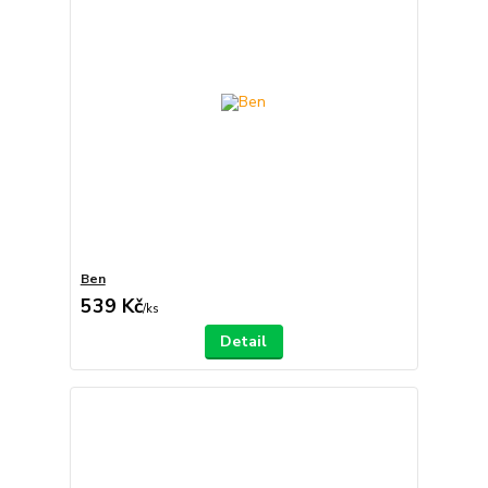
Ben
539 Kč
/
ks
Detail