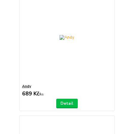
Andy
689 Kč
/
ks
Detail