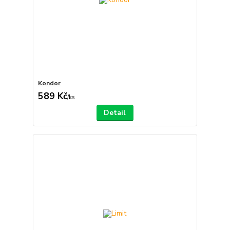
Kondor
589 Kč
/
ks
Detail