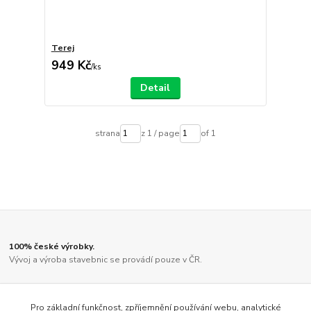
Terej
949 Kč
/
ks
Detail
strana
z 1 / page
of 1
100% české výrobky.
Vývoj a výroba stavebnic se provádí pouze v ČR.
Díly jsou vyřezány kvalitním laserem.
Ne činskou lampičkou, jako u většiny ostatních výrobců.
Pro základní funkčnost, zpříjemnění používání webu, analytické