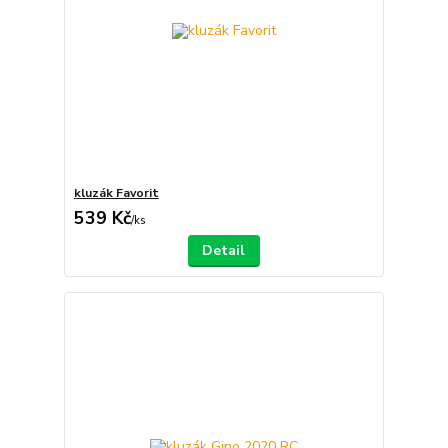
kluzák Favorit
539 Kč
/
ks
Detail