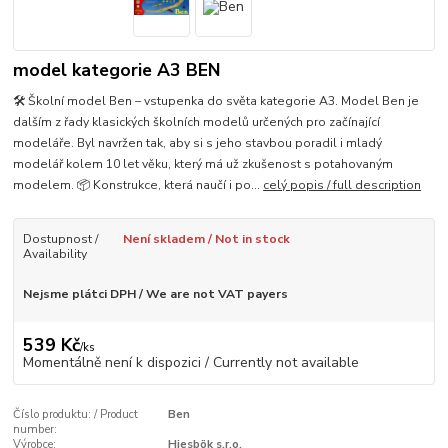
model kategorie A3 BEN
🛠️ Školní model Ben – vstupenka do světa kategorie A3. Model Ben je
dalším z řady klasických školních modelů určených pro začínající
modeláře. Byl navržen tak, aby si s jeho stavbou poradil i mladý
modelář kolem 10 let věku, který má už zkušenost s potahovaným
modelem. 📦 Konstrukce, která naučí i po...
celý popis / full description
Dostupnost /
Není skladem / Not in stock
Availability
Nejsme plátci DPH / We are not VAT payers
539 Kč
/
ks
Momentálně není k dispozici / Currently not available
Číslo produktu: / Product
Ben
number:
Výrobce:
Hiesbök s.r.o.