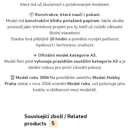
který má už zkušenost s potahovaným modelem.
📦
Konstrukce, která naučí i pobaví.
Model má
konstrukční křídlo potažené papírem
, takže skvěle
poslouží jako tréninkový projekt pro ty, kteří už zvládli základní
školní stavebnici.
Stavba trvá přibližně
10 hodin
a pomáhá rozvíjet pečlivost,
trpělivost i technickou zručnost.
✈️
Oficiální model kategorie A3.
Model Ben plně
vyhovuje pravidlům soutěžní kategorie A3
a je
ideální volbou pro první závodní pokusy.
🏆
Model roku 2004
Na prestižním veletrhu
Model-Hobby
Praha
získal v roce 2004 ocenění
Model roku
, což potvrzuje jeho
kvalitu a oblíbenost mezi modeláři.
Související zboží / Related
products
5