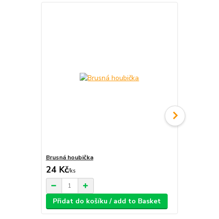
Brusná houbička
Modelářské 
24 Kč
189 Kč
/
ks
/
ks
Přidat do košíku / add to Basket
Přidat d