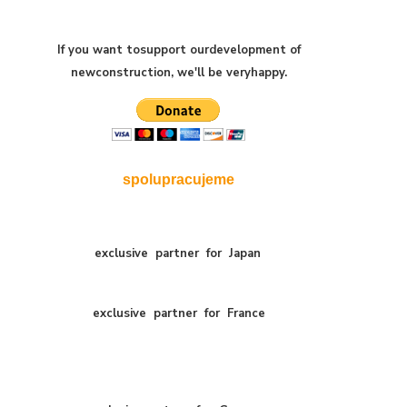
If you want to
support our
development of
new
construction
,
we'll be very
happy
.
spolupracujeme
exclusive
partner
for
Japan
exclusive
partner
for
France