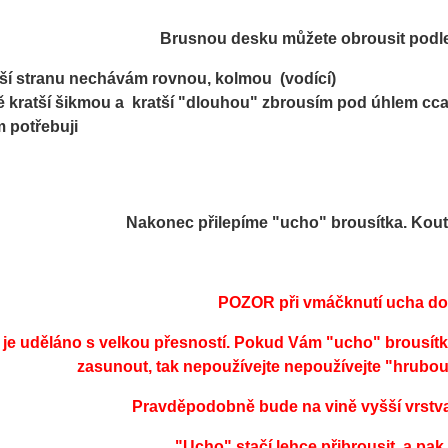
Brusnou desku můžete obrousit podle
ší stranu nechávám rovnou, kolmou (vodící)
 kratší šikmou a kratší "dlouhou" zbrousím pod úhlem cca
 potřebuji
Nakonec přilepíme "ucho" brousítka. Ko
POZOR při vmáčknutí ucha do
 je uděláno s velkou přesností. Pokud Vám "ucho" brousít
zasunout, tak nepoužívejte nepoužívejte "hrubou" 
Pravděpodobně bude na vině vyšší vrstva 
"Ucho" stačí lehce přibrousit a pak