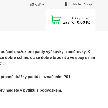
Přihlášení / Login
CZK
0
ks / x item
za / for
0,00 Kč
ybroušení drážek pro panty výškovky a směrovky. K
ice dobře schne, dá se dobře brousit a ve spoji s ním
k".
 přesné drážky pantů s označením P01.
erý najdete v pytlíku s podvozkem.