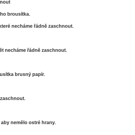
hnout
ého brousítka.
 které necháme řádně zaschnout.
pět necháme řádně zaschnout.
usítka brusný papír.
 zaschnout.
 aby nemělo ostré hrany.