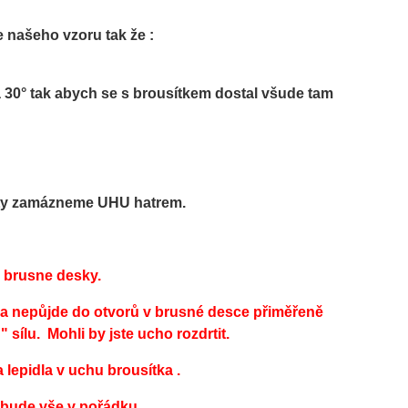
 našeho vzoru tak že :
 30° tak abych se s brousítkem dostal všude tam
uty zamázneme UHU hatrem.
 brusne desky.
ka nepůjde do otvorů v brusné desce přiměřeně
sílu. Mohli by jste ucho rozdrtit.
lepidla v uchu brousítka .
 bude vše v pořádku.