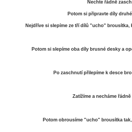
Nechte řádně zasc
Potom si připravte díly druh
Nejdříve si slepíme
ze tří dílů
"ucho" brousítka,
Potom si slepíme oba díly brusné desky a o
Po zaschnutí přilepíme k desce bro
Zatížíme a necháme řádně
Potom obrousíme "ucho" brousítka tak,