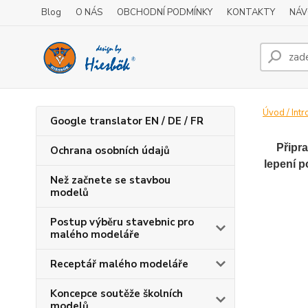
Blog
O NÁS
OBCHODNÍ PODMÍNKY
KONTAKTY
NÁV
Úvod / Intr
Google translator EN / DE / FR
Připr
Ochrana osobních údajů
lepení p
Než začnete se stavbou
modelů
Postup výběru stavebnic pro
malého modeláře
Receptář malého modeláře
Koncepce soutěže školních
modelů