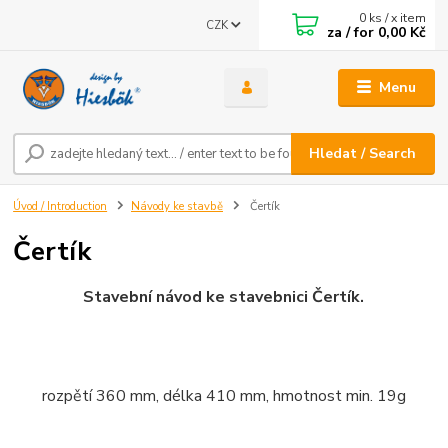
0
ks / x item
CZK
za / for
0,00 Kč
Menu
Hledat / Search
Úvod / Introduction
Návody ke stavbě
Čertík
Čertík
Stavební návod ke stavebnici Čertík.
rozpětí 360 mm, délka 410 mm, hmotnost min. 19g