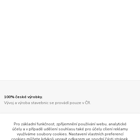
100% české výrobky.
Vývoj a výroba stavebnic se provádí pouze v ČR.
Díly jsou vyřezány kvalitním laserem.
Ne činskou lampičkou, jako u většiny ostatních výrobců.
Pro základní funkčnost, zpříjemnění používání webu, analytické
účely a v případě udělení souhlasu také pro účely cílení reklamy
využíváme soubory cookies. Nastavení vlastních preferencí
Vysoký stupeň předpracovanosti.
cookies můžete kdykoli upravit odkazem ve spodní části stránek.