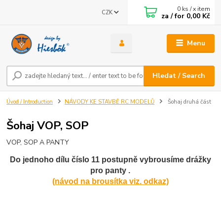
0
ks / x item
CZK
za / for
0,00 Kč
Menu
Hledat / Search
Úvod / Introduction
NÁVODY KE STAVBĚ RC MODELŮ
Šohaj druhá část
Šohaj VOP, SOP
VOP, SOP A PANTY
Do jednoho dílu číslo 11 postupně vybrousíme drážky
pro panty .
(návod na brousítka viz. odkaz)