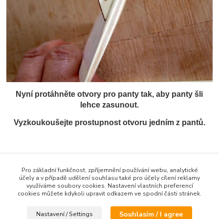
Nyní protáhněte otvory pro panty tak, aby panty šli
lehce zasunout.
Vyzkoukoušejte prostupnost otvoru jedním z pantů.
K protažení ovoru pro panty používám modelářský
špendlík, kerým kývavým pohybem otvor pro pant
Pro základní funkčnost, zpříjemnění používání webu, analytické
účely a v případě udělení souhlasu také pro účely cílení reklamy
"roztáhnu".
využíváme soubory cookies. Nastavení vlastních preferencí
cookies můžete kdykoli upravit odkazem ve spodní části stránek.
Souhlasím / I agree
Nastavení / Settings