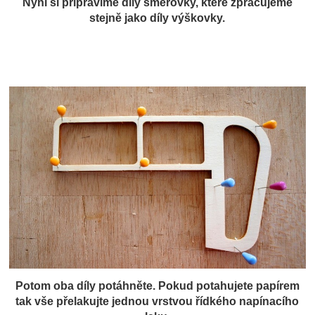
Nyní si připravíme díly směrovky, které zpracujeme
stejně jako díly výškovky.
Potom oba díly potáhněte. Pokud potahujete papírem
tak vše přelakujte jednou vrstvou řídkého napínacího