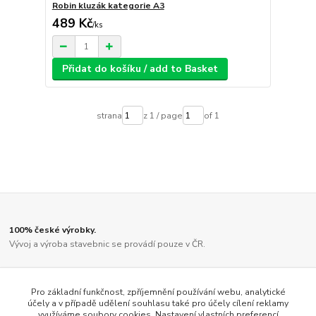
Robin kluzák kategorie A3
489 Kč
/
ks
Přidat do košíku / add to Basket
strana
z 1 / page
of 1
100% české výrobky.
Vývoj a výroba stavebnic se provádí pouze v ČR.
Díly jsou vyřezány kvalitním laserem.
Ne činskou lampičkou, jako u většiny ostatních výrobců.
Pro základní funkčnost, zpříjemnění používání webu, analytické
účely a v případě udělení souhlasu také pro účely cílení reklamy
využíváme soubory cookies. Nastavení vlastních preferencí