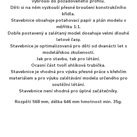
vybrousí do požadovaného profilu.
Děti si na něm vyzkouší přesné broušení konstrukčního
křídla.
Stavebnice obsahuje potahovací papír a plán modelu v
měřítku 1:1.
Dobře postavený a zalétaný
model dosahuje velmi dlouhé
letové časy.
Stavebnice je optimalizovaná pro děti od dvanácti let
s
modelářskou zkušeností.
Jak pro stavbu, tak pro létání.
Ocasní část tvoří uhlíková trubička.
Stavebnice je vhodná pro výuku přesné práce s křehčím
materiálem a pro výuku zalétávání
modelu určeného pro
soutěžní létání.
Stavebnice není vhodná pro úplné začátečníky.
Rozpětí 568 mm, délka 646 mm hmotnost min. 35g.