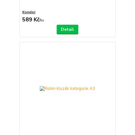
Kondor
589 Kč
/
ks
Detail