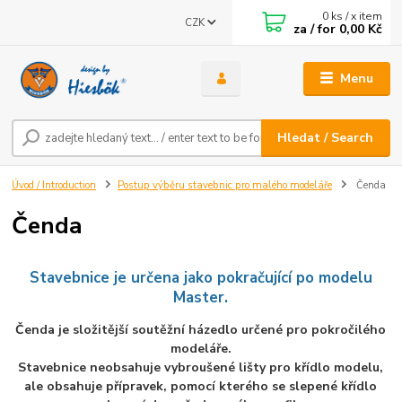
0
ks / x item
CZK
za / for
0,00 Kč
Menu
Hledat / Search
Úvod / Introduction
Postup výběru stavebnic pro malého modeláře
Čenda
Čenda
Stavebnice je určena jako pokračující po modelu
Master.
Čenda je složitější soutěžní házedlo určené pro pokročilého
modeláře.
Stavebnice neobsahuje
vybroušené lišty pro křídlo modelu,
ale obsahuje přípravek, pomocí kterého se slepené křídlo