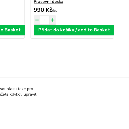
Pracovní deska
lod
990 Kč
1
/
ks
 to Basket
Přidat do košíku / add to Basket
gories
 souhlasu také pro
y
Alfa sport
žete kdykoli upravit