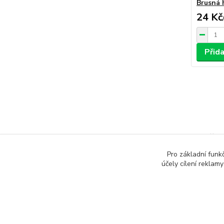
Brusná 
24 Kč
Přida
Zboží z
Pro základní funk
RC d
účely cílení reklam