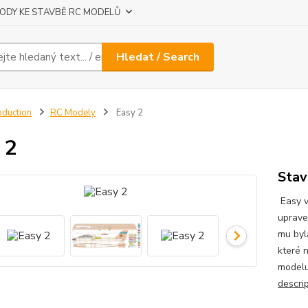
ODY KE STAVBĚ RC MODELŮ
Hledat / Search
oduction
RC Modely
Easy 2
 2
Stav
Easy v
uprave
mu byl
které n
modelu
descri