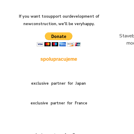
If you want to
support our
development of
new
construction
,
we'll be very
happy
.
Staveb
mod
spolupracujeme
exclusive
partner
for
Japan
exclusive
partner
for
France