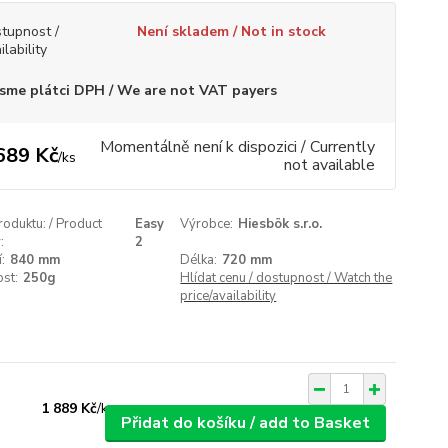
tupnost /
Není skladem / Not in stock
ilability
sme plátci DPH / We are not VAT payers
Momentálně není k dispozici / Currently
689 Kč
/
ks
not available
roduktu: / Product
Easy
Výrobce:
Hiesbök s.r.o.
:
2
:
840 mm
Délka:
720 mm
st:
250g
Hlídat cenu / dostupnost / Watch the
price/availability
1 889 Kč
/
ks
Přidat do košíku / add to Basket