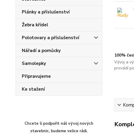
Plánky a příslušenství
Žebra křídel
Polotovary a příslušenství
Nářadí a pomůcky
100% čes
Vývoj a vý
Samolepky
provádí p
Připravujeme
Ke stažení
Kompl
Komple
Chcete li podpořit náš vývoj nových
stavebnic, budeme velice rádi.