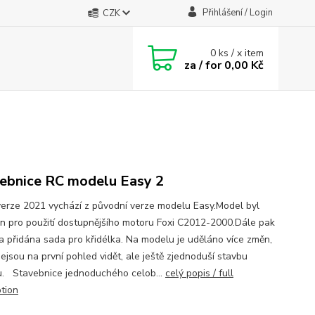
Přihlášení / Login
CZK
0
ks / x item
za / for
0,00 Kč
ebnice RC modelu Easy 2
erze 2021 vychází z původní verze modelu Easy.Model byl
n pro použití dostupnějšího motoru Foxi C2012-2000.Dále pak
a přidána sada pro křidélka. Na modelu je uděláno více změn,
ejsou na první pohled vidět, ale ještě zjednoduší stavbu
. Stavebnice jednoduchého celob...
celý popis / full
ption