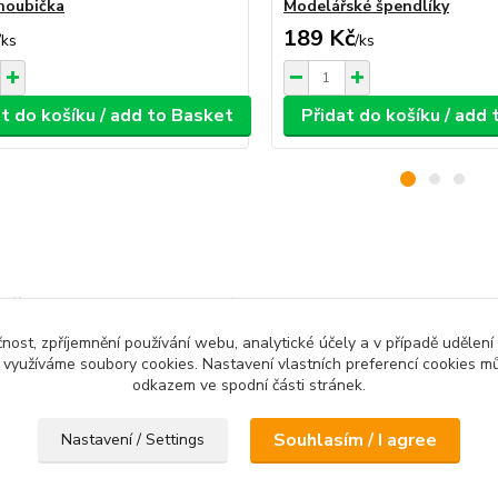
houbička
Modelářské špendlíky
189 Kč
/
ks
/
ks
t do košíku / add to Basket
Přidat do košíku / add
ařazeno v kategoriích / Goods classified in cate
čnost, zpříjemnění používání webu, analytické účely a v případě udělení
o 250g
RC Modely
Rud
y využíváme soubory cookies. Nastavení vlastních preferencí cookies mů
odkazem ve spodní části stránek.
Souhlasím / I agree
Nastavení / Settings