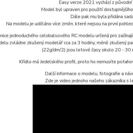
Easy verze 2021 vychází z původní
Model byl upraven pro použití dostupnější
Dále pak mu byla přidána sada
Na modelu je uděláno více změn, které nejsou na první pohle
nice jednoduchého celobalsového RC modelu určená pro začínají
elu zvládne zkušený modelář cca za 3 hodiny, méně zkušený pak
(22g/dm/2) jsou letové časy okolo 20 - 30
Křídlo má Jedelského profil, proto ho nemusíte potahov
Další informace o modelu, fotografie a ná
Zde je video jednoho našeho zákazníka s l