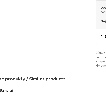
Dos
Ava
Nej
1 
Číslo p
number
Rozpětí
Hmotno
é produkty / Similar products
Samurai