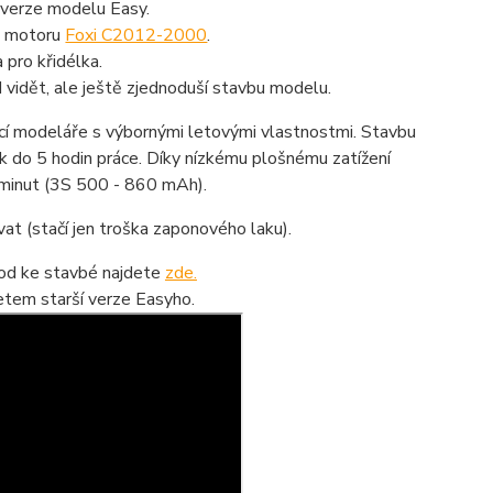
 verze modelu Easy.
ho motoru
Foxi C2012-2000
.
 pro křidélka.
d vidět, ale ještě zjednoduší stavbu modelu.
cí modeláře s výbornými letovými vlastnostmi. Stavbu
 do 5 hodin práce. Díky nízkému plošnému zatížení
 minut (3S 500 - 860 mAh).
at (stačí jen troška zaponového laku).
vod ke stavbé najdete
zde.
etem starší verze Easyho.