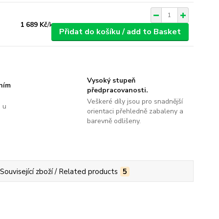
1 689 Kč
/
ks
Přidat do košíku / add to Basket
Vysoký stupeň
tním
předpracovanosti.
Veškeré díly jsou pro snadnější
 u
orientaci přehledně zabaleny a
barevně odlišeny.
Související zboží / Related products
5