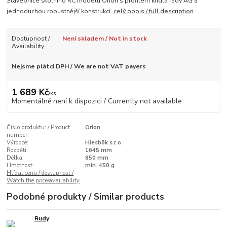
Stavebnice školního RC modelu Orion s profilem křídla řady AG a
jednoduchou robustnější konstrukcí.
celý popis / full description
Dostupnost /
Není skladem / Not in stock
Availability
Nejsme plátci DPH / We are not VAT payers
1 689 Kč
/
ks
Momentálně není k dispozici / Currently not available
Číslo produktu: / Product
Orion
number:
Výrobce:
Hiesbök s.r.o.
Rozpětí:
1645 mm
Délka:
850 mm
Hmotnost:
min. 450 g
Hlídat cenu / dostupnost /
Watch the price/availability
Podobné produkty / Similar products
Rudy