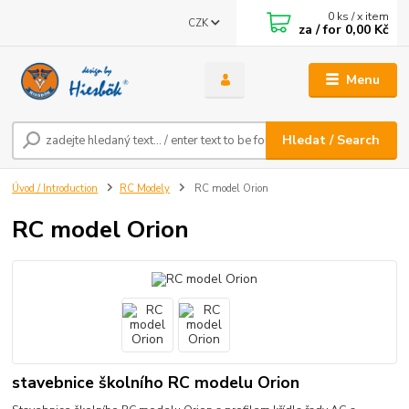
0
ks / x item
CZK
za / for
0,00 Kč
Menu
Hledat / Search
Úvod / Introduction
RC Modely
RC model Orion
RC model Orion
stavebnice školního RC modelu Orion