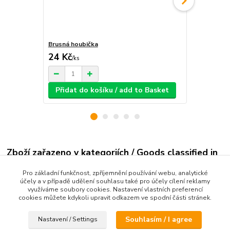
Brusná houbička
Modelářské 
24 Kč
189 Kč
/
ks
/
ks
Přidat do košíku / add to Basket
Přidat d
Zboží zařazeno v kategoriích / Goods classified in
categories
Pro základní funkčnost, zpříjemnění používání webu, analytické
účely a v případě udělení souhlasu také pro účely cílení reklamy
RC Modely
využíváme soubory cookies. Nastavení vlastních preferencí
cookies můžete kdykoli upravit odkazem ve spodní části stránek.
Eddie
Souhlasím / I agree
Nastavení / Settings