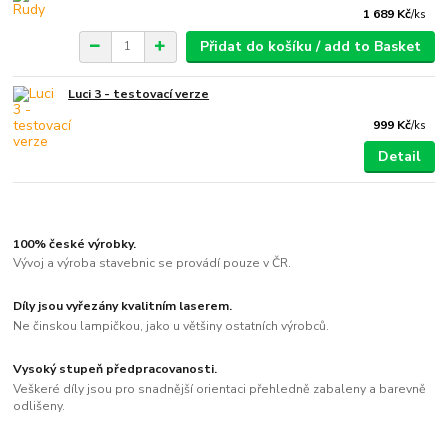
1 689 Kč
/
ks
Přidat do košíku / add to Basket
Luci 3 - testovací verze
999 Kč
/
ks
Detail
100% české výrobky.
Vývoj a výroba stavebnic se provádí pouze v ČR.
Díly jsou vyřezány kvalitním laserem.
Ne činskou lampičkou, jako u většiny ostatních výrobců.
Vysoký stupeň předpracovanosti.
Veškeré díly jsou pro snadnější orientaci přehledně zabaleny a barevně
odlišeny.