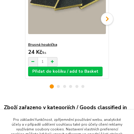
Brusná houbička
Modelářské 
24 Kč
189 Kč
/
ks
/
ks
Přidat do košíku / add to Basket
Přidat d
Zboží zařazeno v kategoriích / Goods classified in
categories
Pro základní funkčnost, zpříjemnění používání webu, analytické
účely a v případě udělení souhlasu také pro účely cílení reklamy
Házedla a vystřelovadla
využíváme soubory cookies. Nastavení vlastních preferencí