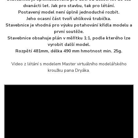
dvanácti let.
Jak pro stavbu, tak pro létání.
Postavený model není úplně jednoduché rozbít.
Jeho ocasní část
tvoří uhlíková trubička.
Stavebnice je vhodná pro výuku potahování křídla modelu a
první soutěže.
Stavebnice obsahuje plán v měřítku 1:1, podle kterého lze
vyrobit další model.
Rozpětí 481mm, délka 490 mm hmotnost min. 25g.
Video z létání s modelem Master virtuálního modelářského
kroužku pana Dryáka.