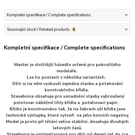
Kompletní specifikace / Complete specifications
Související zboží / Related products
6
Kompletní specifikace / Complete specifications
Master je složitější házedlo určené pro pokročilého
modeláře.
Lze ho postavit v několika
variantách.
Děti si na něm vyzkouší zejména stavbu a potahování
konstrukčního křídla.
Stavebnice obsahuje pro usnadnění stavby vybroušený
polotovar náběžné lišty křídla a
potahovací papír.
Křídlo je konstruováno tak, že na žebrech uší křídla jsou
technické výstupky,
které vytvoří na jeho koncích negativy.
Model je proto při létání velice stabilní, dosahuje dlouhých
letových časů.
Stavebnice je optimalizovaná pro děti od deseti let do cca