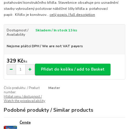
potahování konstrukčního křídla. Stavebnice obsahuje pro usnadnění
stavby vybroušený polotovar náběžné lišty křídla a potahovací
papír. Křídlo je konstruov...
celý popis / full description
Dostupnost /
Skladem / In stock 13 ks
Availability
Nejsme plátci DPH / We are not VAT payers
329 Kč
/
ks
Přidat do košíku / add to Basket
Číslo produktu: / Product
Master
number:
Hlídat cenu / dostupnost /
Watch the price/availability
Podobné produkty / Similar products
Čenda