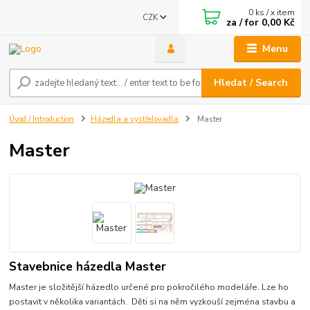
0
ks / x item
CZK
za / for
0,00 Kč
Menu
Hledat / Search
Úvod / Introduction
Házedla a vystřelovadla
Master
Master
Stavebnice házedla Master
Master je složitější házedlo určené pro pokročilého modeláře. Lze ho
postavit v několika variantách. Děti si na něm vyzkouší zejména stavbu a