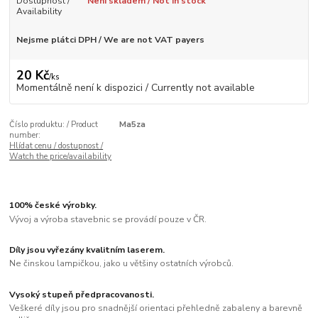
Dostupnost /
Není skladem / Not in stock
Availability
Nejsme plátci DPH / We are not VAT payers
20 Kč
/
ks
Momentálně není k dispozici / Currently not available
Číslo produktu: / Product
Ma5za
number:
Hlídat cenu / dostupnost /
Watch the price/availability
100% české výrobky.
Vývoj a výroba stavebnic se provádí pouze v ČR.
Díly jsou vyřezány kvalitním laserem.
Ne činskou lampičkou, jako u většiny ostatních výrobců.
Vysoký stupeň předpracovanosti.
Veškeré díly jsou pro snadnější orientaci přehledně zabaleny a barevně