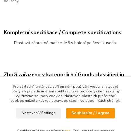
odlišeny.
Kompletní specifikace / Complete specifications
Plastová zápustné matice M5 v balení po šesti kusech.
Zboží zařazeno v kategoriích / Goods classified in
categories
Pro základní funkčnost, zpříjemnění používání webu, analytické
účely a v případě udělení souhlasu také pro účely cílení reklamy
Polotovary a příslušenství
využíváme soubory cookies. Nastavení vlastních preferencí
cookies můžete kdykoli upravit odkazem ve spodní části stránek.
Šrouby a matky
Souhlasím / I agree
Nastavení / Settings