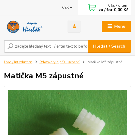
0
ks / x item
CZK
za / for
0,00 Kč
Menu
Hledat / Search
Úvod / Introduction
Polotovary a příslušenství
Matička M5 zápustné
Matička M5 zápustné