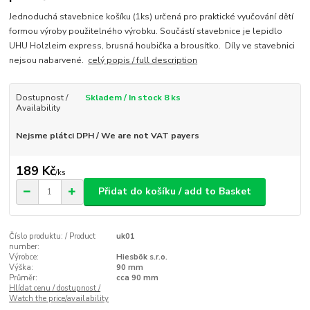
Jednoduchá stavebnice košíku (1ks) určená pro praktické vyučování dětí
formou výroby použitelného výrobku. Součástí stavebnice je lepidlo
UHU Holzleim express, brusná houbička a brousítko. Díly ve stavebnici
nejsou nabarvené.
celý popis / full description
Dostupnost /
Skladem / In stock 8 ks
Availability
Nejsme plátci DPH / We are not VAT payers
189 Kč
/
ks
Přidat do košíku / add to Basket
Číslo produktu: / Product
uk01
number:
Výrobce:
Hiesbök s.r.o.
Výška:
90 mm
Průměr:
cca 90 mm
Hlídat cenu / dostupnost /
Watch the price/availability