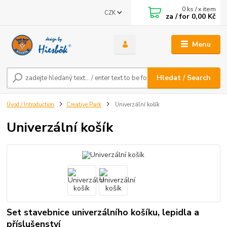
0
ks / x item
CZK
za / for
0,00 Kč
Menu
Hledat / Search
Úvod / Introduction
Creative Park
Univerzální košík
Univerzální košík
Set stavebnice univerzálního košíku, lepidla a
příslušenství