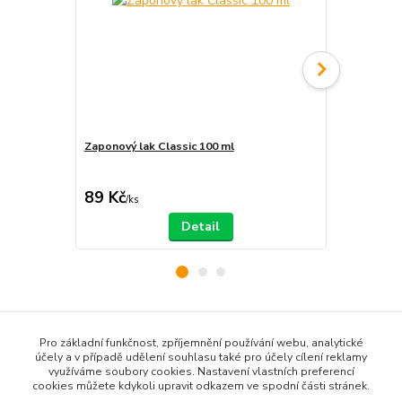
Zaponový lak Classic 100 ml
Ředidlo pro
89 Kč
79 Kč
/
ks
/
ks
Detail
Zboží zařazeno v kategoriích / Goods classified in
Pro základní funkčnost, zpříjemnění používání webu, analytické
categories
účely a v případě udělení souhlasu také pro účely cílení reklamy
využíváme soubory cookies. Nastavení vlastních preferencí
cookies můžete kdykoli upravit odkazem ve spodní části stránek.
Creative Park