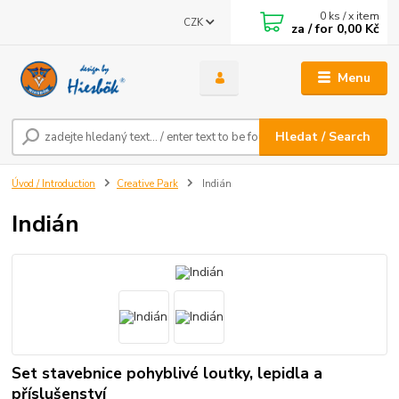
0
ks / x item
CZK
za / for
0,00 Kč
Menu
Hledat / Search
Úvod / Introduction
Creative Park
Indián
Indián
Set stavebnice pohyblivé loutky, lepidla a
příslušenství