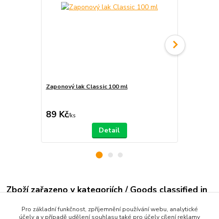
Zaponový lak Classic 100 ml
Ředidlo pro
89 Kč
79 Kč
/
ks
/
ks
Detail
Zboží zařazeno v kategoriích / Goods classified in
categories
Pro základní funkčnost, zpříjemnění používání webu, analytické
účely a v případě udělení souhlasu také pro účely cílení reklamy
Creative Park