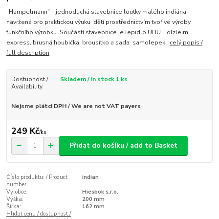
„Hampelmann" – jednoduchá stavebnice loutky malého indiána,
navržená pro praktickou výuku dětí prostřednictvím tvořivé výroby
funkčního výrobku. Součástí stavebnice je lepidlo UHU Holzleim
express, brusná houbička, brousítko a sada samolepek.
celý popis /
full description
Dostupnost /
Skladem / In stock 1 ks
Availability
Nejsme plátci DPH / We are not VAT payers
249 Kč
/
ks
Přidat do košíku / add to Basket
Číslo produktu: / Product
indian
number:
Výrobce:
Hiesbök s.r.o.
Výška:
200 mm
Šířka:
162 mm
Hlídat cenu / dostupnost /