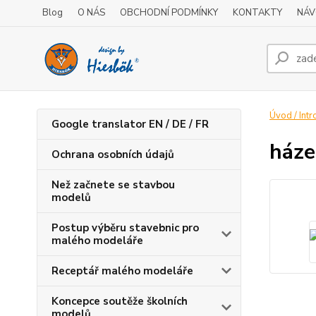
Blog
O NÁS
OBCHODNÍ PODMÍNKY
KONTAKTY
NÁV
Úvod / Intr
Google translator EN / DE / FR
háze
Ochrana osobních údajů
Než začnete se stavbou
modelů
Postup výběru stavebnic pro
malého modeláře
Receptář malého modeláře
Koncepce soutěže školních
modelů