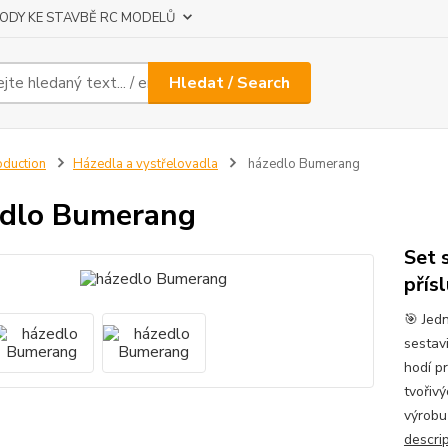
ODY KE STAVBĚ RC MODELŮ
Hledat / Search
oduction
Házedla a vystřelovadla
házedlo Bumerang
dlo Bumerang
Set 
přís
🎯 Jed
sestav
hodí pr
tvořiv
výrobu
descri