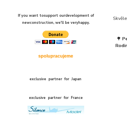
If you want to
support our
development of
Skvěle 
new
construction
,
we'll be very
happy
.
🌳
Pe
Rodin
spolupracujeme
exclusive
partner
for
Japan
exclusive
partner
for
France