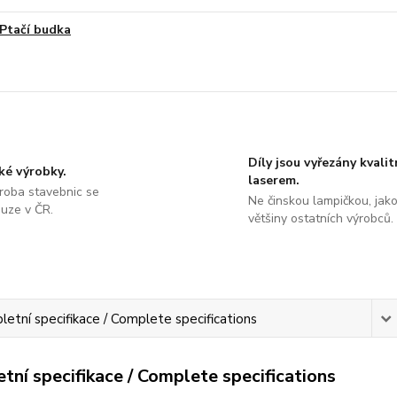
Ptačí budka
Díly jsou vyřezány kvali
ké výrobky.
laserem.
roba stavebnic se
Ne činskou lampičkou, jako
ouze v ČR.
většiny ostatních výrobců.
etní specifikace / Complete specifications
tní specifikace / Complete specifications