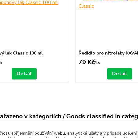
ý lak Classic 100 ml
Ředidlo pro nitrolaky KAVA
79 Kč
/
ks
/
ks
Detail
Detail
ařazeno v kategoriích / Goods classified in cate
ive Park
Házedla a vystřelovadla
Rekl
čnost, zpříjemnění používání webu, analytické účely a v případě udělení
před