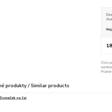
Dos
Ava
Nej
18
Číslo p
number
Průměr
é produkty / Similar products
Domeček na čaj