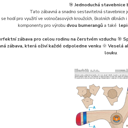
🎯
Jednoduchá stavebnice
Tato zábavná a snadno sestavitelná stavebnice j
se hodí pro využití ve volnočasových kroužcích, školních dílnách 
komponenty pro výrobu
dvou bumerangů
a také
lepi
rfektní zábava pro celou rodinu na čerstvém vzduchu
🎯
Sp
ná zábava, která oživí každé odpoledne venku
🌞
Veselá ak
louku
.