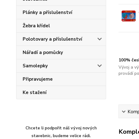
Plánky a příslušenství
Žebra křídel
Polotovary a příslušenství
Nářadí a pomůcky
100% čes
Samolepky
Vývoj a vý
provádí p
Připravujeme
Ke stažení
Kompl
Chcete li podpořit náš vývoj nových
Komple
stavebnic, budeme velice rádi.