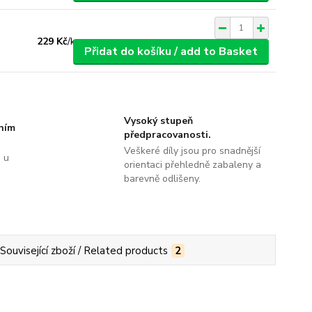
229 Kč
/
ks
Přidat do košíku / add to Basket
Vysoký stupeň
tním
předpracovanosti.
Veškeré díly jsou pro snadnější
 u
orientaci přehledně zabaleny a
barevně odlišeny.
Související zboží / Related products
2