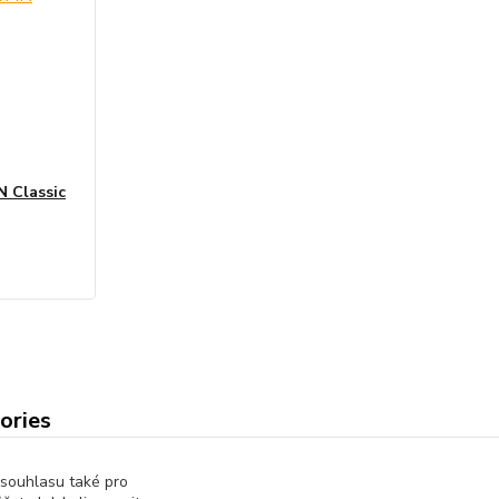
N Classic
gories
amní modely,
 souhlasu také pro
měty a stavebnice