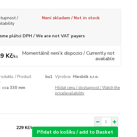
tupnost /
Není skladem / Not in stock
ilability
sme plátci DPH / We are not VAT payers
Momentálně není k dispozici / Currently not
9 Kč
/
ks
available
roduktu: / Product
bu1
Výrobce:
Hiesbök s.r.o.
:
:
cca 330 mm
Hlídat cenu / dostupnost / Watch the
price/availability
229 Kč
/
ks
Přidat do košíku / add to Basket