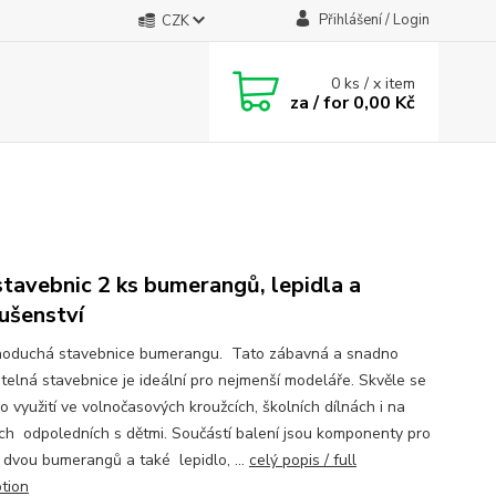
Přihlášení / Login
CZK
0
ks / x item
za / for
0,00 Kč
stavebnic 2 ks bumerangů, lepidla a
lušenství
noduchá stavebnice bumerangu. Tato zábavná a snadno
itelná stavebnice je ideální pro nejmenší modeláře. Skvěle se
o využití ve volnočasových kroužcích, školních dílnách i na
ých odpoledních s dětmi. Součástí balení jsou komponenty pro
 dvou bumerangů a také lepidlo, ...
celý popis / full
ption