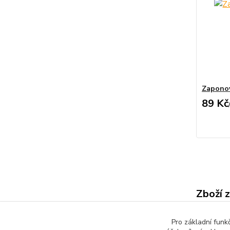
Zaponov
89 Kč
Zboží z
Creat
Pro základní funk