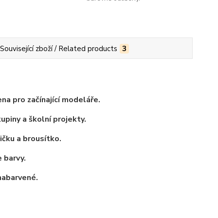
Související zboží / Related products
3
a pro začínající modeláře.
kupiny a školní projekty.
bičku
a brousítko.
 barvy.
 nabarvené.