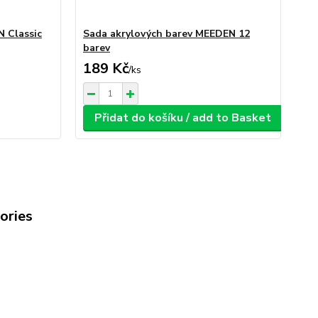
N Classic
Sada akrylových barev MEEDEN 12
barev
189 Kč
/
ks
Přidat do košíku / add to Basket
gories