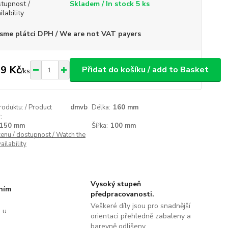
tupnost /
Skladem / In stock 5 ks
ilability
sme plátci DPH / We are not VAT payers
9 Kč
Přidat do košíku / add to Basket
/
ks
roduktu: / Product
dmvb
Délka:
160 mm
:
150 mm
Šířka:
100 mm
cenu / dostupnost / Watch the
ailability
Vysoký stupeň
tním
předpracovanosti.
Veškeré díly jsou pro snadnější
 u
orientaci přehledně zabaleny a
barevně odlišeny.