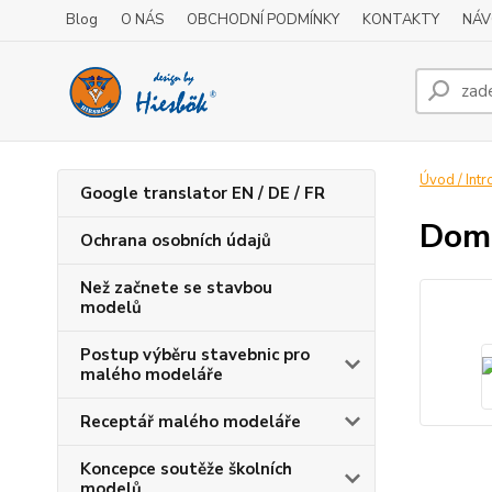
Blog
O NÁS
OBCHODNÍ PODMÍNKY
KONTAKTY
NÁV
Úvod / Intr
Google translator EN / DE / FR
Dome
Ochrana osobních údajů
Než začnete se stavbou
modelů
Postup výběru stavebnic pro
malého modeláře
Receptář malého modeláře
Koncepce soutěže školních
modelů