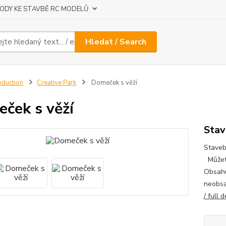
ODY KE STAVBĚ RC MODELŮ
Hledat / Search
oduction
Creative Park
Domeček s věží
ček s věží
Stav
Staveb
Můžete 
Obsahu
neobsa
/ full 