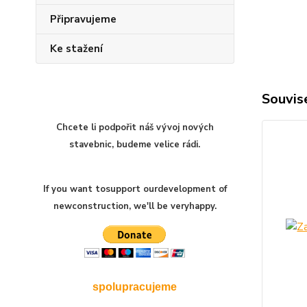
Připravujeme
Ke stažení
Souvise
Chcete li podpořit náš vývoj nových
stavebnic, budeme velice rádi.
If you want to
support our
development of
new
construction
,
we'll be very
happy
.
spolupracujeme