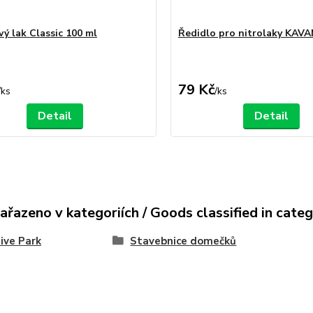
ý lak Classic 100 ml
Ředidlo pro nitrolaky KAVA
79 Kč
/
ks
/
ks
Detail
Detail
ařazeno v kategoriích / Goods classified in cate
ive Park
Stavebnice domečků