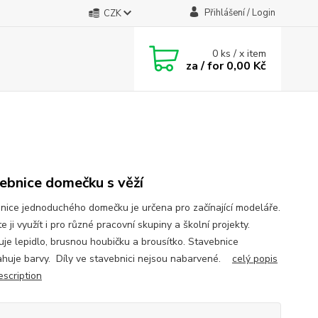
Přihlášení / Login
CZK
0
ks / x item
za / for
0,00 Kč
ebnice domečku s věží
nice jednoduchého domečku je určena pro začínající modeláře.
ji využít i pro různé pracovní skupiny a školní projekty.
je lepidlo, brusnou houbičku a brousítko. Stavebnice
huje barvy. Díly ve stavebnici nejsou nabarvené.
celý popis
description