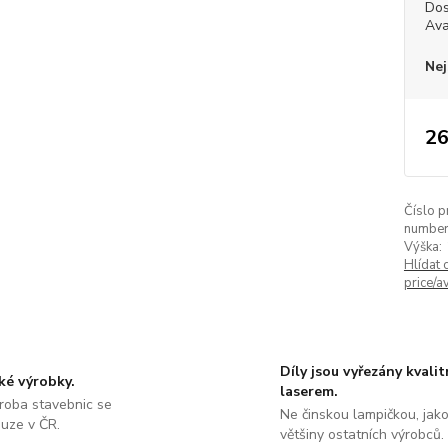
Dos
Ava
Nej
26
Číslo p
number
Výška:
Hlídat 
price/av
Díly jsou vyřezány kvali
ké výrobky.
laserem.
roba stavebnic se
Ne činskou lampičkou, jako
ouze v ČR.
většiny ostatních výrobců.