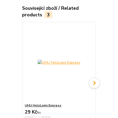
Související zboží / Related
products
3
UHU HolzLeim Express
Brusná houb
29 Kč
24 Kč
/
ks
/
ks