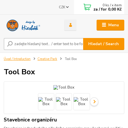
0
ks / x item
CZK
za / for
0,00 Kč
Menu
Hledat / Search
Úvod / Introduction
Creative Park
Tool Box
Tool Box
Stavebnice organizéru