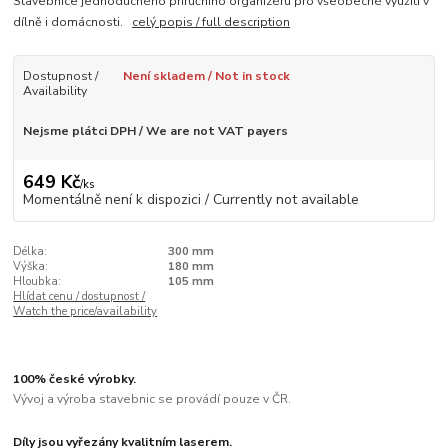
Stavebnice jednoduchého příručního organizéru pro všeobecné využití v
dílně i domácnosti.
celý popis / full description
Dostupnost /
Není skladem / Not in stock
Availability
Nejsme plátci DPH / We are not VAT payers
649 Kč
/
ks
Momentálně není k dispozici / Currently not available
Délka:
300 mm
Výška:
180 mm
Hloubka:
105 mm
Hlídat cenu / dostupnost /
Watch the price/availability
100% české výrobky.
Vývoj a výroba stavebnic se provádí pouze v ČR.
Díly jsou vyřezány kvalitním laserem.