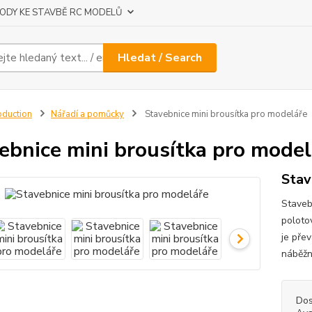
ODY KE STAVBĚ RC MODELŮ
Hledat / Search
oduction
Nářadí a pomůcky
Stavebnice mini brousítka pro modeláře
ebnice mini brousítka pro model
Stav
Staveb
poloto
je pře
náběžn
Dos