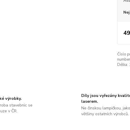
Ava
Nej
49
Číslo p
number
Délka:
Díly jsou vyřezány kvali
ké výrobky.
laserem.
roba stavebnic se
Ne činskou lampičkou, jako
ouze v ČR.
většiny ostatních výrobců.