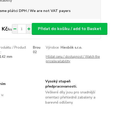
ilability
sme plátci DPH / We are not VAT payers
 Kč
Přidat do košíku / add to Basket
/
ks
roduktu: / Product
Brou
Výrobce:
Hiesbök s.r.o.
:
02
142 mm
Hlídat cenu / dostupnost / Watch the
price/availability
Vysoký stupeň
tním
předpracovanosti.
Veškeré díly jsou pro snadnější
 u
orientaci přehledně zabaleny a
barevně odlišeny.