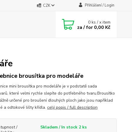
Přihlášení / Login
CZK
0
ks / x item
za / for
0,00 Kč
áře
ebnice brousítka pro modeláře
nice mini brousítka pro modeláře je v podstatě sada
varů, které velmi rychle slepíte do potřebného tvaru.Brousítko
vážně určené pro broušení dlouhých ploch jako jsou například
é a odtokové lišty křídla.
celý popis / full description
tupnost /
Skladem / In stock 2 ks