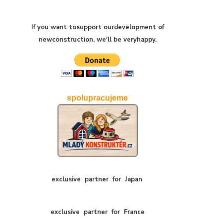
If you want to
support our
development of
new
construction
,
we'll be very
happy
.
spolupracujeme
exclusive
partner
for
Japan
exclusive
partner
for
France