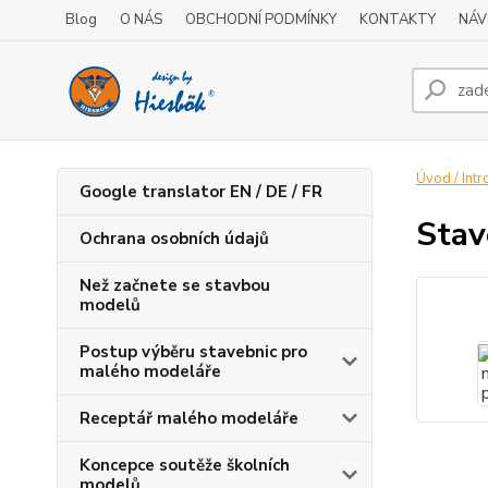
Blog
O NÁS
OBCHODNÍ PODMÍNKY
KONTAKTY
NÁV
Úvod / Intr
Google translator EN / DE / FR
Stav
Ochrana osobních údajů
Než začnete se stavbou
modelů
Postup výběru stavebnic pro
malého modeláře
Receptář malého modeláře
Koncepce soutěže školních
modelů