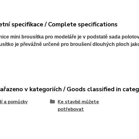
tní specifikace / Complete specifications
ice mini brousítka pro modeláře je v podstatě sada polotova
usítko je převážně určené pro broušení dlouhých ploch jako 
ařazeno v kategoriích / Goods classified in cate
í a pomůcky
Ke stavbě můžete
potřebovat