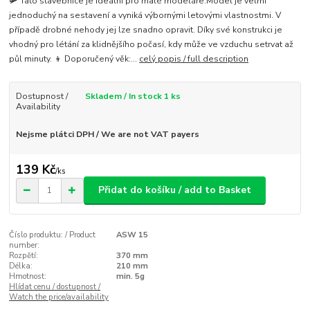
🛩️ Tato stavebnice je ideální pro malé modeláře.Model je velmi
jednoduchý na sestavení a vyniká výbornými letovými vlastnostmi. V
případě drobné nehody jej lze snadno opravit. Díky své konstrukci je
vhodný pro létání za klidnějšího počasí, kdy může ve vzduchu setrvat až
půl minuty. 👦 Doporučený věk:...
celý popis / full description
Dostupnost /
Skladem / In stock 1 ks
Availability
Nejsme plátci DPH / We are not VAT payers
139 Kč
/
ks
Přidat do košíku / add to Basket
Číslo produktu: / Product
ASW 15
number:
Rozpětí:
370 mm
Délka:
210 mm
Hmotnost:
min. 5g
Hlídat cenu / dostupnost /
Watch the price/availability