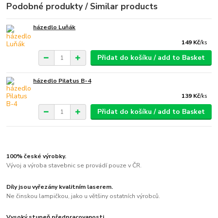
Podobné produkty / Similar products
házedlo Luňák
149 Kč
/
ks
Přidat do košíku / add to Basket
házedlo Pilatus B-4
139 Kč
/
ks
Přidat do košíku / add to Basket
100% české výrobky.
Vývoj a výroba stavebnic se provádí pouze v ČR.
Díly jsou vyřezány kvalitním laserem.
Ne činskou lampičkou, jako u většiny ostatních výrobců.
Vysoký stupeň předpracovanosti.