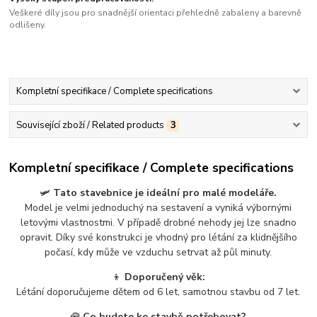
Veškeré díly jsou pro snadnější orientaci přehledně zabaleny a barevně
odlišeny.
Kompletní specifikace / Complete specifications
Související zboží / Related products
3
Kompletní specifikace / Complete specifications
🛩️
Tato stavebnice je ideální pro malé modeláře.
Model je velmi jednoduchý na sestavení a vyniká výbornými
letovými vlastnostmi. V případě drobné nehody jej lze snadno
opravit. Díky své konstrukci je vhodný pro létání za klidnějšího
počasí, kdy může ve vzduchu setrvat až půl minuty.
👦
Doporučený věk:
Létání doporučujeme dětem od 6 let, samotnou stavbu od 7 let.
🧰
Co budete ke stavbě potřebovat?