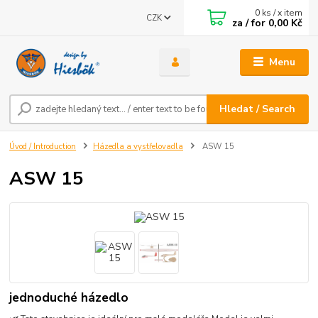
0
ks / x item
CZK
za / for
0,00 Kč
Menu
Hledat / Search
Úvod / Introduction
Házedla a vystřelovadla
ASW 15
ASW 15
jednoduché házedlo