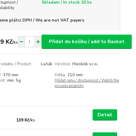
tupnost /
Skladem / In stock 20 ks
ilability
sme plátci DPH / We are not VAT payers
9 Kč
Přidat do košíku / add to Basket
/
ks
roduktu: / Product
Luňák
Výrobce:
Hiesbök s.r.o.
:
:
370 mm
Délka:
210 mm
st:
min. 5g
Hlídat cenu / dostupnost / Watch the
price/availability
Detail
139 Kč
/
ks