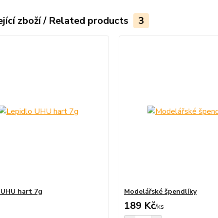
jící zboží / Related products
3
 UHU hart 7g
Modelářské špendlíky
189 Kč
/
ks