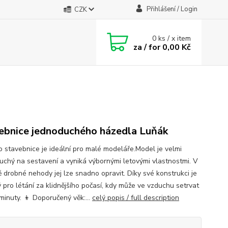
Přihlášení / Login
CZK
0
ks / x item
za / for
0,00 Kč
ebnice jednoduchého házedla Luňák
to stavebnice je ideální pro malé modeláře.Model je velmi
uchý na sestavení a vyniká výbornými letovými vlastnostmi. V
ě drobné nehody jej lze snadno opravit. Díky své konstrukci je
 pro létání za klidnějšího počasí, kdy může ve vzduchu setrvat
minuty. 👦 Doporučený věk:...
celý popis / full description