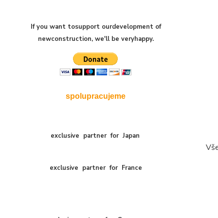
If you want to
support our
development of
new
construction
,
we'll be very
happy
.
spolupracujeme
exclusive
partner
for
Japan
Vše
exclusive
partner
for
France