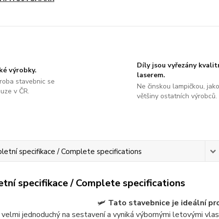
Díly jsou vyřezány kvali
ké výrobky.
laserem.
roba stavebnic se
Ne činskou lampičkou, jako
ouze v ČR.
většiny ostatních výrobců.
etní specifikace / Complete specifications
tní specifikace / Complete specifications
🛩️
Tato stavebnice je ideální p
 velmi jednoduchý na sestavení a vyniká výbornými letovými vlas