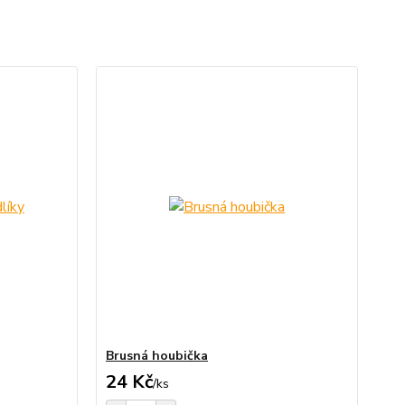
Brusná houbička
24 Kč
/
ks