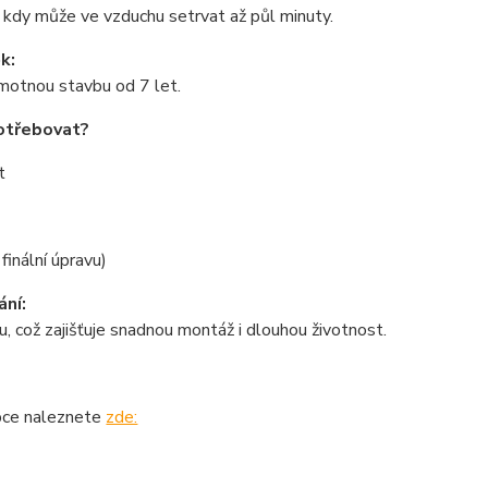
í, kdy může ve vzduchu setrvat až půl minuty.
k:
motnou stavbu od 7 let.
otřebovat?
t
 finální úpravu)
ání:
u, což zajišťuje snadnou montáž i dlouhou životnost.
pce naleznete
zde: