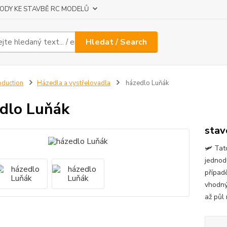
ODY KE STAVBĚ RC MODELŮ
Hledat / Search
oduction
Házedla a vystřelovadla
házedlo Luňák
dlo Luňák
stav
🛩️ Ta
jednod
případ
vhodný
až půl 