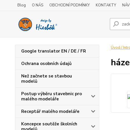
Blog
O NÁS
OBCHODNÍ PODMÍNKY
KONTAKTY
NÁV
Úvod / Intr
Google translator EN / DE / FR
háze
Ochrana osobních údajů
Než začnete se stavbou
modelů
Postup výběru stavebnic pro
malého modeláře
Receptář malého modeláře
Koncepce soutěže školních
modelů