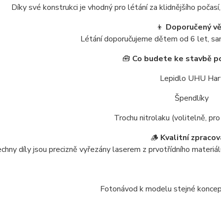
Díky své konstrukci je vhodný pro létání za klidnějšího počas
👦
Doporučený vě
Létání doporučujeme dětem od 6 let, sa
🧰
Co budete ke stavbě p
Lepidlo UHU Har
Špendlíky
Trochu nitrolaku (volitelně, pro
🪵
Kvalitní zpracov
chny díly jsou precizně vyřezány laserem z prvotřídního materiál
Fotonávod k modelu stejné konce