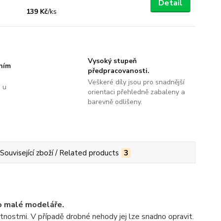
Detail
139 Kč
/
ks
Vysoký stupeň
tním
předpracovanosti.
Veškeré díly jsou pro snadnější
 u
orientaci přehledně zabaleny a
barevně odlišeny.
Související zboží / Related products
3
ro malé modeláře.
tnostmi. V případě drobné nehody jej lze snadno opravit.