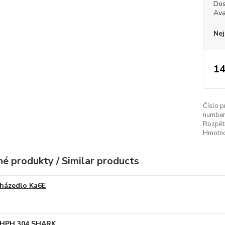
Dos
Ava
Nej
14
Číslo p
number
Rozpětí
Hmotno
é produkty / Similar products
házedlo Ka6E
HPH 304 SHARK