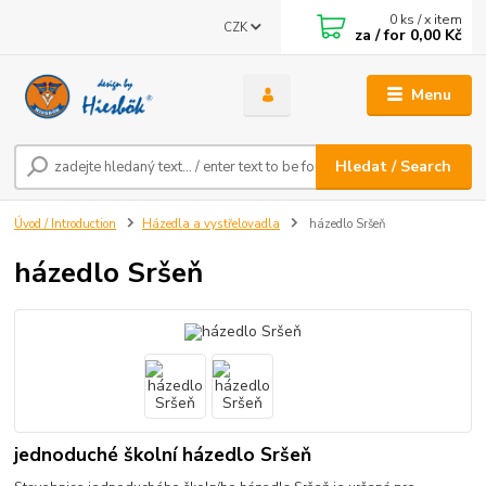
0
ks / x item
CZK
za / for
0,00 Kč
Menu
Hledat / Search
Úvod / Introduction
Házedla a vystřelovadla
házedlo Sršeň
házedlo Sršeň
jednoduché školní házedlo Sršeň