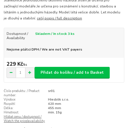
Stavebnice jednoduchého školního házedla Sršeň je určená pro
začínající modeláře.Je určena pro seznámení s konstrukcí, stavbou a
létáním s jednoduchými házedly. Model létá velice dobře. Let modelu
je dlouhý a stabilní.
celý popis / full description
Dostupnost /
Skladem / In stock 3 ks
Availability
Nejsme plátci DPH / We are not VAT payers
229 Kč
/
ks
Přidat do košíku / add to Basket
Číslo produktu: / Product
sr01
number:
Výrobce:
Hiesbök s.r.o.
Rozpětí:
420 mm
Délka:
455 mm
Hmotnost:
min. 15g
Hlídat cenu / dostupnost /
Watch the price/availability