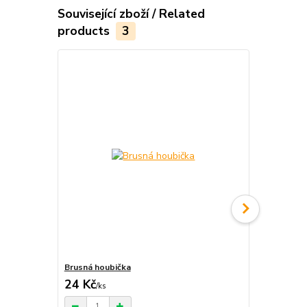
Související zboží / Related
products
3
Brusná houbička
Lepidlo UHU
24 Kč
/
ks
29 Kč