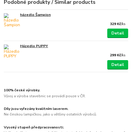
Podobné produkty / Similar products
házedlo Šampion
329 Kč
/
ks
Detail
Házedlo PUPPY
299 Kč
/
ks
Detail
100% české výrobky.
Vývoj a výroba stavebnic se provádí pouze v ČR.
Díly jsou vyřezány kvalitním laserem.
Ne činskou lampičkou, jako u většiny ostatních výrobců.
Vysoký stupeň předpracovanosti.