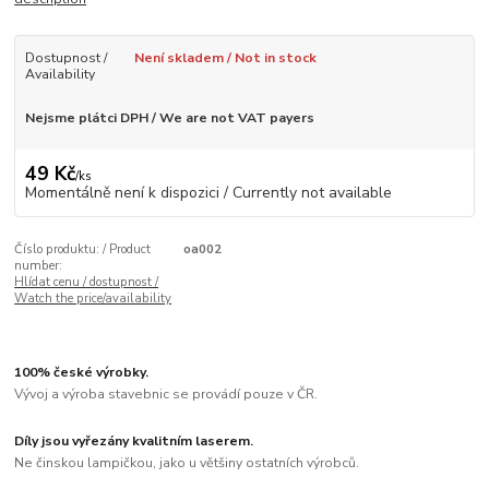
Dostupnost /
Není skladem / Not in stock
Availability
Nejsme plátci DPH / We are not VAT payers
49 Kč
/
ks
Momentálně není k dispozici / Currently not available
Číslo produktu: / Product
oa002
number:
Hlídat cenu / dostupnost /
Watch the price/availability
100% české výrobky.
Vývoj a výroba stavebnic se provádí pouze v ČR.
Díly jsou vyřezány kvalitním laserem.
Ne činskou lampičkou, jako u většiny ostatních výrobců.