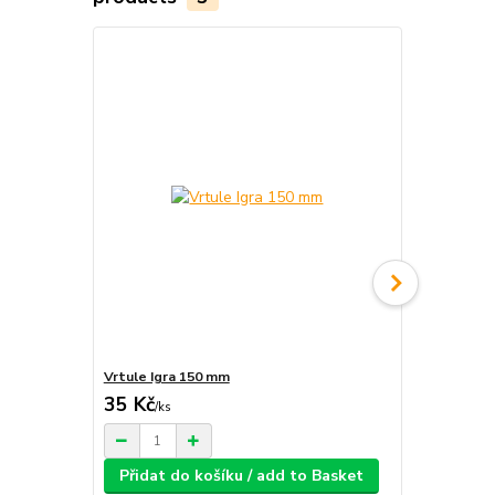
Vrtule Igra 150 mm
Vrtulový kom
35 Kč
69 Kč
/
ks
/
ks
Přidat do košíku / add to Basket
Přidat d