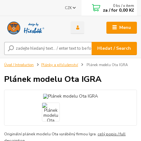
0
ks / x item
CZK
za / for
0,00 Kč
Menu
Hledat / Search
Úvod / Introduction
Plánky a příslušenství
Plánek modelu Ota IGRA
Plánek modelu Ota IGRA
Originální plánek modelu Ota vyráběný firmou Igra.
celý popis / full
description