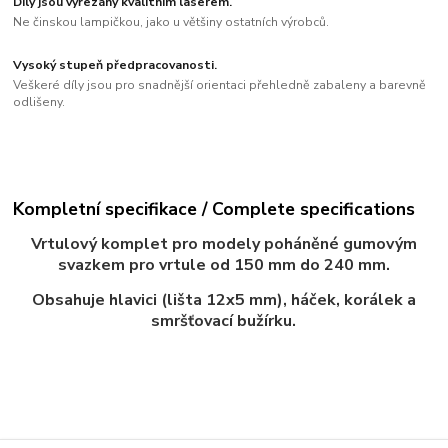
Díly jsou vyřezány kvalitním laserem.
Ne činskou lampičkou, jako u většiny ostatních výrobců.
Vysoký stupeň předpracovanosti.
Veškeré díly jsou pro snadnější orientaci přehledně zabaleny a barevně
odlišeny.
Kompletní specifikace / Complete specifications
Vrtulový komplet pro modely poháněné gumovým
svazkem pro vrtule od 150 mm do 240 mm.
Obsahuje hlavici (lišta 12x5 mm), háček, korálek a
smršťovací bužírku.