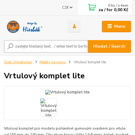
0
ks / x item
CZK
za / for
0,00 Kč
Menu
Hledat / Search
Úvod / Introduction
Modely na gumu
Vrtulový komplet lite
Vrtulový komplet lite
Vrtulový komplet pro modely poháněné gumovým svazkem pro vrtule
od 150 mm do 240 mm. Obsahuje hlavici (lišta 12x5 mm), háček, korálek