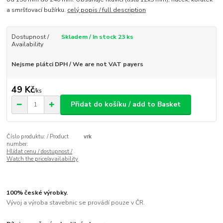
a smršťovací bužírku.
celý popis / full description
Dostupnost /
Skladem / In stock 23 ks
Availability
Nejsme plátci DPH / We are not VAT payers
49 Kč
/
ks
Přidat do košíku / add to Basket
Číslo produktu: / Product
vrk
number:
Hlídat cenu / dostupnost /
Watch the price/availability
100% české výrobky.
Vývoj a výroba stavebnic se provádí pouze v ČR.