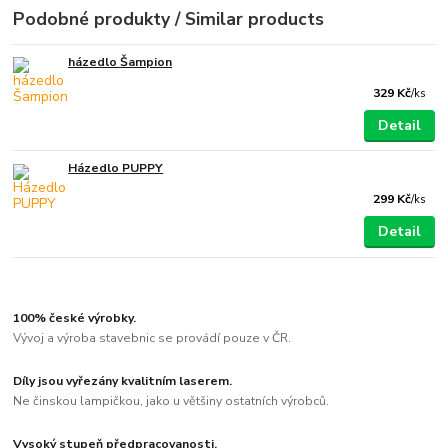
Podobné produkty / Similar products
házedlo Šampion
329 Kč
/
ks
Detail
Házedlo PUPPY
299 Kč
/
ks
Detail
100% české výrobky.
Vývoj a výroba stavebnic se provádí pouze v ČR.
Díly jsou vyřezány kvalitním laserem.
Ne činskou lampičkou, jako u většiny ostatních výrobců.
Vysoký stupeň předpracovanosti.