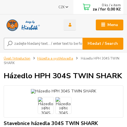
0
ks / x item
CZK
za / for
0,00 Kč
Menu
Hledat / Search
Úvod / Introduction
Házedla a vystřelovadla
Házedlo HPH 304S TWIN
SHARK
Házedlo HPH 304S TWIN SHARK
Stavebnice házedla 304S TWIN SHARK