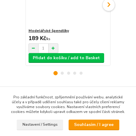
Modelářské špendlíky
Brusná houb
189 Kč
24 Kč
/
ks
/
ks
Přidat do košíku / add to Basket
Přidat d
Zboží zařazeno v kategoriích / Goods classified in
Pro základní funkčnost, zpříjemnění používání webu, analytické
categories
účely a v případě udělení souhlasu také pro účely cílení reklamy
využíváme soubory cookies. Nastavení vlastních preferencí
cookies můžete kdykoli upravit odkazem ve spodní části stránek.
Házedla a vystřelovadla
Souhlasím / I agree
Nastavení / Settings