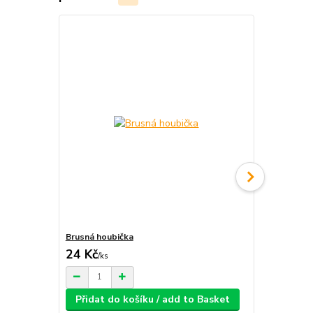
Brusná houbička
Modelářské 
24 Kč
189 Kč
/
ks
/
ks
Přidat do košíku / add to Basket
Přidat d