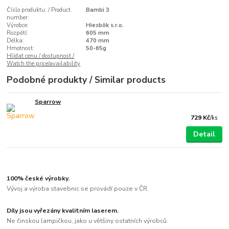
Číslo produktu: / Product
Bambi 3
number:
Výrobce:
Hiesbök s.r.o.
Rozpětí:
605 mm
Délka:
470 mm
Hmotnost:
50-65g
Hlídat cenu / dostupnost /
Watch the price/availability
Podobné produkty / Similar products
Sparrow
729 Kč
/
ks
Detail
100% české výrobky.
Vývoj a výroba stavebnic se provádí pouze v ČR.
Díly jsou vyřezány kvalitním laserem.
Ne činskou lampičkou, jako u většiny ostatních výrobců.