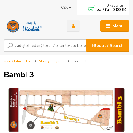
0
ks / x item
CZK
za / for
0,00 Kč
Menu
Hledat / Search
Úvod / Introduction
Modely na gumu
Bambi 3
Bambi 3