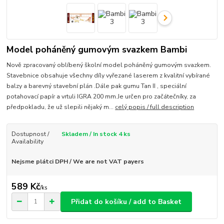
Model poháněný gumovým svazkem Bambi
Nově zpracovaný oblíbený školní model poháněný gumovým svazkem.
Stavebnice obsahuje všechny díly vyřezané laserem z kvalitní vybírané
balzy a barevný stavební plán .Dále pak gumu Tan II , speciální
potahovací papír a vrtuli IGRA 200 mm.Je určen pro začátečníky, za
předpokladu, že už slepili nějaký m...
celý popis / full description
Dostupnost /
Skladem / In stock 4 ks
Availability
Nejsme plátci DPH / We are not VAT payers
589 Kč
/
ks
Přidat do košíku / add to Basket