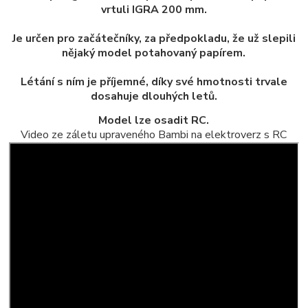
vrtuli IGRA 200 mm.
Je určen pro začátečníky, za předpokladu, že už slepili
nějaký model potahovaný papírem.
Létání s ním je příjemné, díky své hmotnosti trvale
dosahuje dlouhých letů.
Model lze osadit RC.
Video ze záletu upraveného Bambi na elektroverz s RC