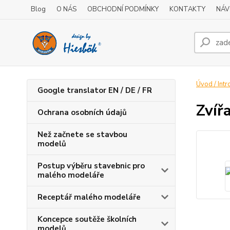
Blog
O NÁS
OBCHODNÍ PODMÍNKY
KONTAKTY
NÁV
Úvod / Intr
Google translator EN / DE / FR
Zvíř
Ochrana osobních údajů
Než začnete se stavbou
modelů
Postup výběru stavebnic pro
malého modeláře
Receptář malého modeláře
Koncepce soutěže školních
modelů