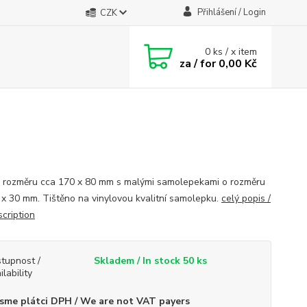
Přihlášení / Login
CZK
0
ks / x item
za / for
0,00 Kč
o rozměru cca 170 x 80 mm s malými samolepekami o rozměru
 x 30 mm. Tištěno na vinylovou kvalitní samolepku.
celý popis /
scription
tupnost /
Skladem / In stock 50 ks
ilability
sme plátci DPH / We are not VAT payers