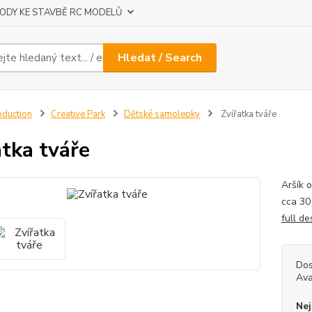
ODY KE STAVBĚ RC MODELŮ
Hledat / Search
oduction
Creative Park
Dětské samolepky
Zvířatka tváře
atka tváře
Aršík 
cca 30
full de
Dos
Ava
Nej