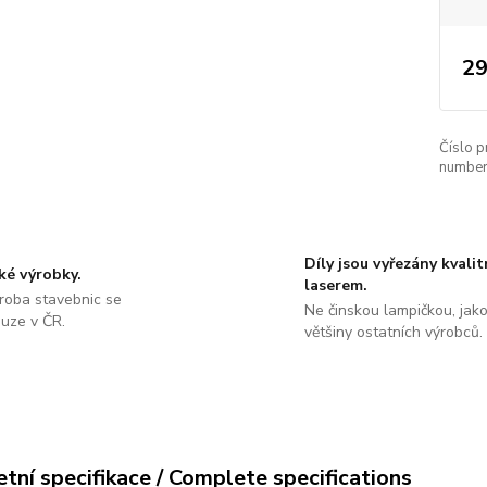
29
Číslo p
number
Díly jsou vyřezány kvali
ké výrobky.
laserem.
roba stavebnic se
Ne činskou lampičkou, jako
ouze v ČR.
většiny ostatních výrobců.
tní specifikace / Complete specifications