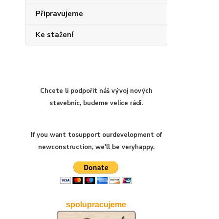
Připravujeme
Ke stažení
Chcete li podpořit náš vývoj nových
stavebnic, budeme velice rádi.
If you want to
support our
development of
new
construction
,
we'll be very
happy
.
spolupracujeme