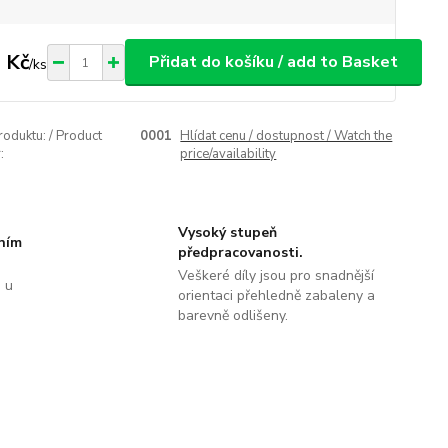
 Kč
Přidat do košíku / add to Basket
/
ks
roduktu: / Product
0001
Hlídat cenu / dostupnost / Watch the
:
price/availability
Vysoký stupeň
tním
předpracovanosti.
Veškeré díly jsou pro snadnější
 u
orientaci přehledně zabaleny a
barevně odlišeny.