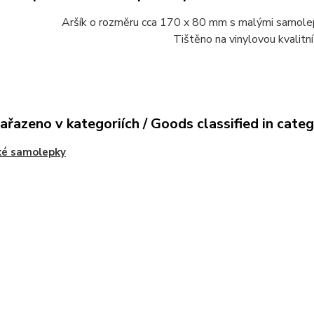
Aršík o rozměru cca 170 x 80 mm s malými samole
Tištěno na vinylovou kvalitn
ařazeno v kategoriích / Goods classified in cate
ké samolepky