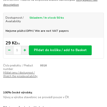
description
Dostupnost /
Skladem / In stock 50 ks
Availability
Nejsme plátci DPH / We are not VAT payers
29 Kč
/
ks
Přidat do košíku / add to Basket
Číslo produktu: / Product
0016
number:
Hlídat cenu / dostupnost /
Watch the price/availability
100% české výrobky.
Vývoj a výroba stavebnic se provádí pouze v ČR.