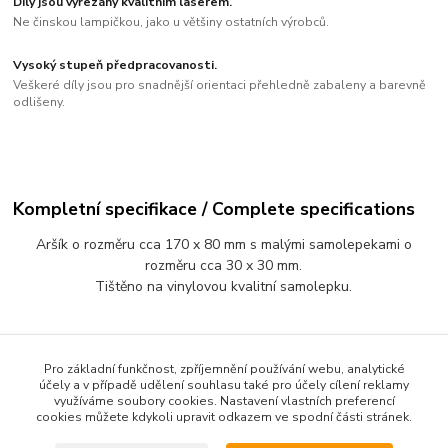
Díly jsou vyřezány kvalitním laserem.
Ne činskou lampičkou, jako u většiny ostatních výrobců.
Vysoký stupeň předpracovanosti.
Veškeré díly jsou pro snadnější orientaci přehledně zabaleny a barevně
odlišeny.
Kompletní specifikace / Complete specifications
Aršík o rozměru cca 170 x 80 mm s malými samolepekami o
rozměru cca 30 x 30 mm.
Tištěno na vinylovou kvalitní samolepku.
Zboží zařazeno v kategoriích / Goods classified in
Pro základní funkčnost, zpříjemnění používání webu, analytické
categories
účely a v případě udělení souhlasu také pro účely cílení reklamy
využíváme soubory cookies. Nastavení vlastních preferencí
cookies můžete kdykoli upravit odkazem ve spodní části stránek.
Dětské samolepky