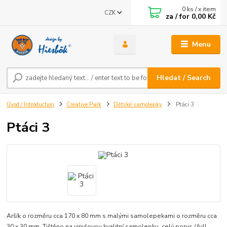
0
ks / x item
CZK
za / for
0,00 Kč
Menu
Hledat / Search
Úvod / Introduction
Creative Park
Dětské samolepky
Ptáci 3
Ptáci 3
Aršík o rozměru cca 170 x 80 mm s malými samolepekami o rozměru cca
30 x 30 mm. Tištěno na vinylovou kvalitní samolepku.
celý popis / full